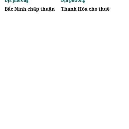
Địa phương
Địa phương
Bắc Ninh chấp thuận
Thanh Hóa cho thuê
hai dự án nhà ở xã hội
đất triển khai Khu
tại phường Nam Sơn
công nghiệp Đồng
và Vũ Ninh
Vàng
Chia sẻ
Thích
4.5k
Địa phương
Thị trường
Hải Phòng: Điều chỉnh
Lộ diện tòa Riviera -
kịch bản tăng trưởng
cửa ngõ của tổ hợp 12
kinh tế 6 tháng cuối
tòa tháp ven sông
năm
Noble Crystal
Riverside tại khu Nam
Tp.HCM