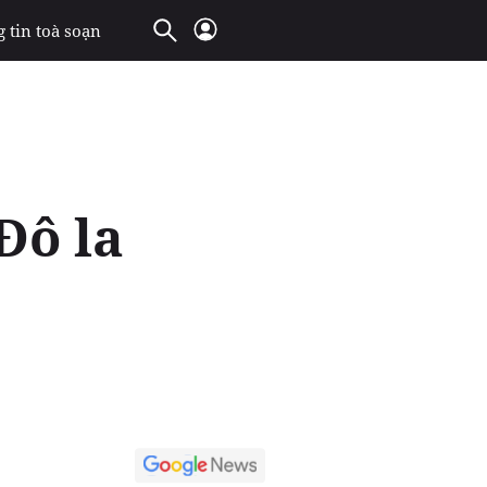
 tin toà soạn
Đô la