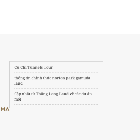
Cu Chi Tunnels Tour
thông tin chính thức
norton park
gamuda
land
Cập nhật từ
Thăng Long Land
về các dự án
mới
Tour Cát Bà
Vinhomes Saigon Park
ThanhLinhTravel.com