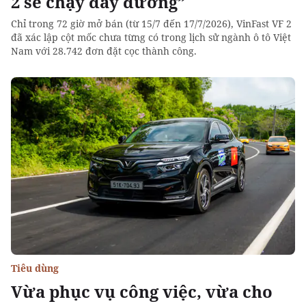
2 sẽ chạy đầy đường”
Chỉ trong 72 giờ mở bán (từ 15/7 đến 17/7/2026), VinFast VF 2
đã xác lập cột mốc chưa từng có trong lịch sử ngành ô tô Việt
Nam với 28.742 đơn đặt cọc thành công.
Tiêu dùng
Vừa phục vụ công việc, vừa cho