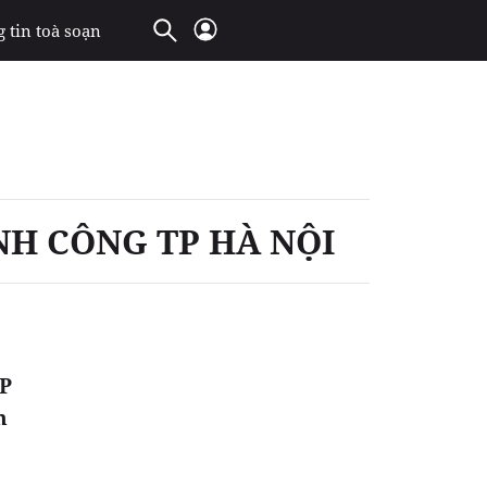
 tin toà soạn
H CÔNG TP HÀ NỘI
TP
n