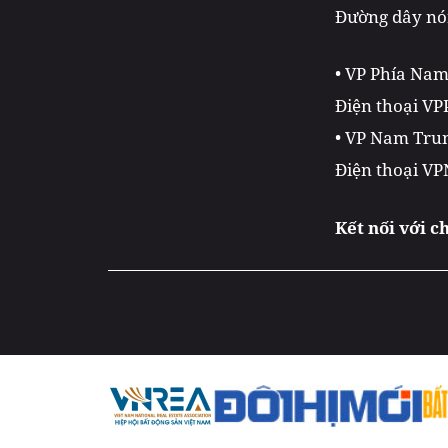
Đường dây nón
• VP Phía Na
Điện thoại VP
• VP Nam Trun
Điện thoại VP
Kết nối với c