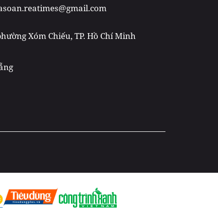
toasoan.reatimes@gmail.com
 phường Xóm Chiếu, TP. Hồ Chí Minh
Nẵng