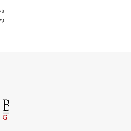
và
vụ