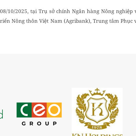
08/10/2025, tại Trụ sở chính Ngân hàng Nông nghiệp 
triển Nông thôn Việt Nam (Agribank), Trung tâm Phục 
chính công TP Hà Nội (TTPVHCC), Công ty Luật...