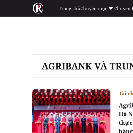
Trang chủ
Chuyên mục
Chuyên 
AGRIBANK VÀ TRU
Tài c
Agri
Hà N
thực
hàng