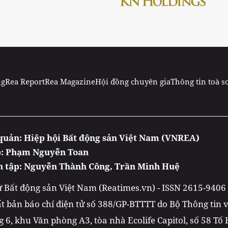
ng
Rea Report
Rea Magazine
Hội đồng chuyên gia
Thông tin toà s
quản: Hiệp hội Bất động sản Việt Nam (VNREA)
p: Phạm Nguyễn Toan
n tập: Nguyễn Thành Công, Trần Minh Huệ
tử Bất động sản Việt Nam (Reatimes.vn) - ISSN 2615-9406
t bản báo chí điện tử số 388/GP-BTTTT do Bộ Thông tin
 6, khu Văn phòng A3, tòa nhà Ecolife Capitol, số 58 Tố