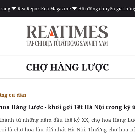
trang
Rea Report
Rea Magazine
Hội đồng chuyên gia
Thông
CHỢ HÀNG LƯỢC
ống cư dân
hoa Hàng Lược - khơi gợi Tết Hà Nội trong ký 
thành từ những năm đầu thế kỷ XX, chợ hoa Hàng Lư
coi là chợ hoa lâu đời nhất Hà Nội. Thường chợ hoa n