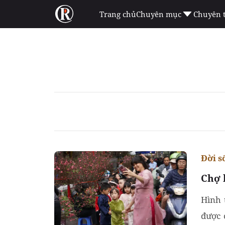
Trang chủ
Chuyên mục
Chuyên 
Đời s
Chợ 
Hình 
được 