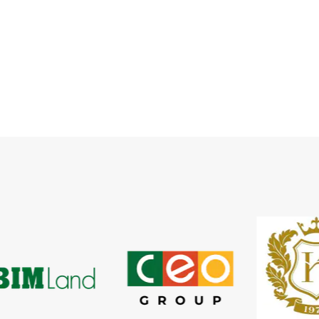
 ngày 15 đến hết 30 tháng Chạp, thậm chí đến sát...