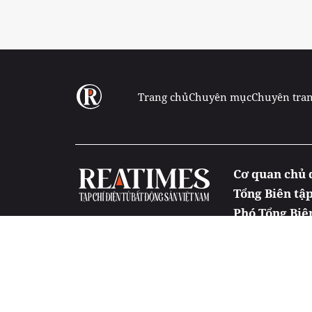
Trang chủ
Chuyên mục
Chuyên tra
Cơ quan chủ 
Tổng Biên tậ
Phó Tổng Biê
Tạp chí điện 
Giấy phép xuấ
Tòa soạn: Tầng
Đường dây nón