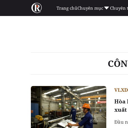
Trang chủ
Chuyên mục
Chuyên 
CÔN
VLXD 
Hòa 
xuất
Đầu n