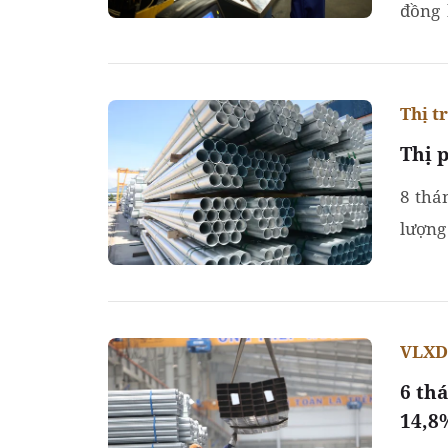
đồng 
đơn vị
Thị t
Thị 
8 thá
lượng
chú ý
VLXD 
6 th
14,8