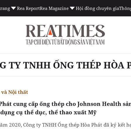
trang
Rea Report
Rea Magazine
Hội đồng chuyên gia
Thông
G TY TNHH ỐNG THÉP HÒA 
và Nội thất
Phát cung cấp ống thép cho Johnson Health sả
 dụng cụ thể dục, thể thao xuất Mỹ
ăm 2020, Công ty TNHH Ống thép Hòa Phát đã ký kết h