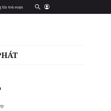
 tin toà soạn
PHÁT
n
ợp