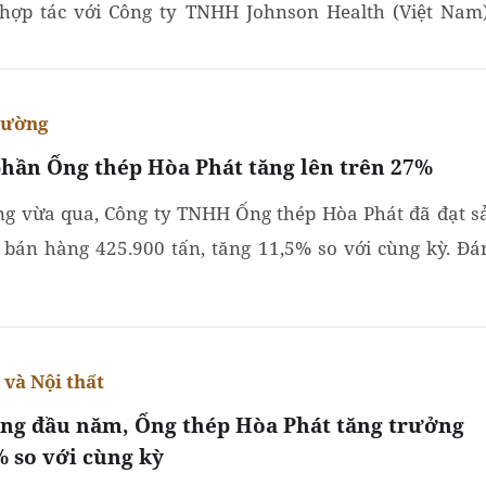
hợp tác với Công ty TNHH Johnson Health (Việt Nam)
 sản xuất các dụng cụ tập thể dục, thể thao hàng đầu...
rường
phần Ống thép Hòa Phát tăng lên trên 27%
ng vừa qua, Công ty TNHH Ống thép Hòa Phát đã đạt s
 bán hàng 425.900 tấn, tăng 11,5% so với cùng kỳ. Đá
, thị phần sản phẩm ống thép của Tập đoàn đã tăng...
và Nội thất
áng đầu năm, Ống thép Hòa Phát tăng trưởng
% so với cùng kỳ