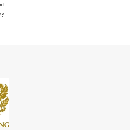
ạt
kỳ