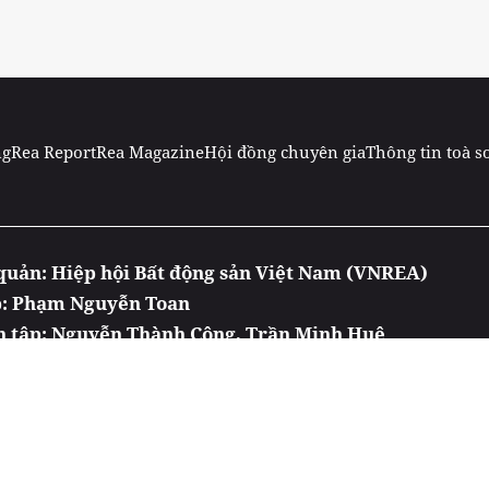
ng
Rea Report
Rea Magazine
Hội đồng chuyên gia
Thông tin toà s
quản: Hiệp hội Bất động sản Việt Nam (VNREA)
p: Phạm Nguyễn Toan
n tập: Nguyễn Thành Công, Trần Minh Huệ
tử Bất động sản Việt Nam (Reatimes.vn) - ISSN 2615-9406
t bản báo chí điện tử số 388/GP-BTTTT do Bộ Thông tin
 6, khu Văn phòng A3, tòa nhà Ecolife Capitol, số 58 Tố
g: 0986.908.606 / Điện thoại: 024.6666.0899 - Email: 