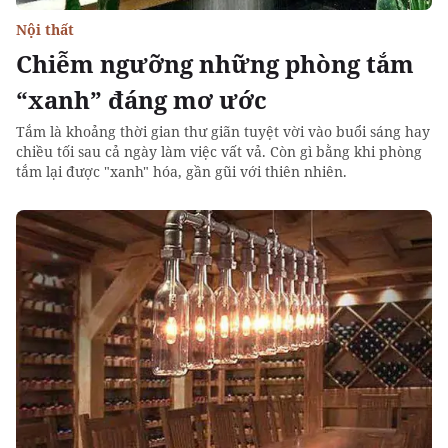
Nội thất
Chiễm ngưỡng những phòng tắm
“xanh” đáng mơ ước
Tắm là khoảng thời gian thư giãn tuyệt vời vào buổi sáng hay
chiều tối sau cả ngày làm việc vất vả. Còn gì bằng khi phòng
tắm lại được "xanh" hóa, gần gũi với thiên nhiên.