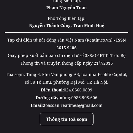
Tổng Biên tập:
Phạm Nguyễn Toan
Phó Tổng Biên tập:
Nguyễn Thành Công, Trần Minh Huệ
Tạp chí điện tử Bất động sản Việt Nam (Reatimes.vn) -
ISSN
2615-9406
Giấy phép xuất bản báo chí điện tử số 388/GP-BTTTT do Bộ
Thông tin và truyền thông cấp ngày 21/7/2016
Toà soạn: Tầng 6, khu Văn phòng A3, tòa nhà Ecolife Capitol,
số 58 Tố Hữu, phường Đại Mỗ, TP. Hà Nội.
Điện thoại:
024.6666.0899
Đường dây nóng:
0986.908.606
Email:
toasoan.reatimes@gmail.com
Thông tin toà soạn