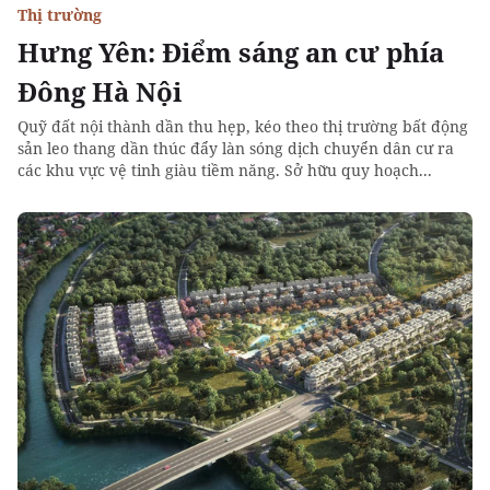
Thị trường
Hưng Yên: Điểm sáng an cư phía
Đông Hà Nội
Quỹ đất nội thành dần thu hẹp, kéo theo thị trường bất động
sản leo thang dần thúc đẩy làn sóng dịch chuyển dân cư ra
các khu vực vệ tinh giàu tiềm năng. Sở hữu quy hoạch...