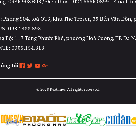
g: 0986.908.606 / Điện thoại: 024.6666.0899 - Email: 
m: Phòng 904, toà OT3, khu The Tresor, 39 Bến Vân Đồn,
PN: 0937.388.893
g Bộ: 117 Tống Phước Phổ, phường Hoà Cường, TP. Đà 
NTB: 0905.154.818
húng tôi
© 2026 Reatimes. All rights reserved.