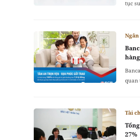
tục s
đồng 
Ngân
Banc
hàng
Banca
quan 
ích t
Tài c
Tổng
27%