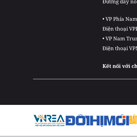
Đường dây nón
• VP Phía Na
Điện thoại VP
• VP Nam Trun
Điện thoại VP
Kết nối với c