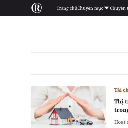
Trang chủ
Chuyên mục
Chuyên 
Tài c
Thị 
tron
Hoạt 