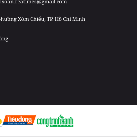
toasoan.reatimes@gmail.com
 phường Xóm Chiếu, TP. Hồ Chí Minh
Nẵng