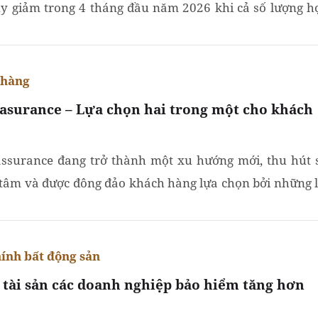
uy giảm trong 4 tháng đầu năm 2026 khi cả số lượng h
và doanh thu phí đều đi xuống. Tuy nhiên, mức...
 hàng
asurance – Lựa chọn hai trong một cho khách
ssurance đang trở thành một xu hướng mới, thu hút 
tâm và được đông đảo khách hàng lựa chọn bởi những l
hiết thực mà hình thức này mang lại.
hính bất động sản
 tài sản các doanh nghiệp bảo hiểm tăng hơn