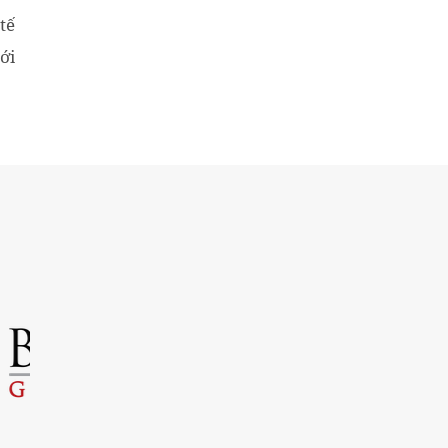
tế
ới