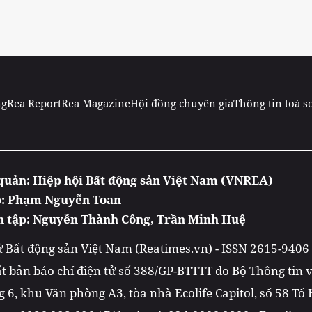
ng
Rea Report
Rea Magazine
Hội đồng chuyên gia
Thông tin toà s
quản: Hiệp hội Bất động sản Việt Nam (VNREA)
p: Phạm Nguyễn Toan
n tập: Nguyễn Thành Công, Trần Minh Huệ
tử Bất động sản Việt Nam (Reatimes.vn) - ISSN 2615-9406
t bản báo chí điện tử số 388/GP-BTTTT do Bộ Thông tin
 6, khu Văn phòng A3, tòa nhà Ecolife Capitol, số 58 Tố