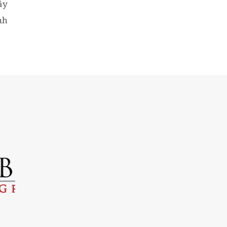
ây
nh