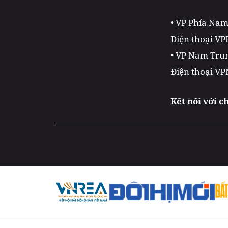
• VP Phía Na
Điện thoại VP
• VP Nam Trun
Điện thoại VP
Kết nối với c