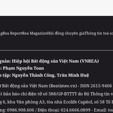
ng
Rea Report
Rea Magazine
Hội đồng chuyên gia
Thông tin toà s
quản: Hiệp hội Bất động sản Việt Nam (VNREA)
p: Phạm Nguyễn Toan
n tập: Nguyễn Thành Công, Trần Minh Huệ
tử Bất động sản Việt Nam (Reatimes.vn) - ISSN 2615-9406
t bản báo chí điện tử số 388/GP-BTTTT do Bộ Thông tin
 6, khu Văn phòng A3, tòa nhà Ecolife Capitol, số 58 Tố
g: 0986.908.606 / Điện thoại: 024.6666.0899 - Email: 