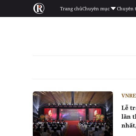
Trang chủ
Chuyên mục
Chuyên 
VNR
Lễ t
lần 
nhất