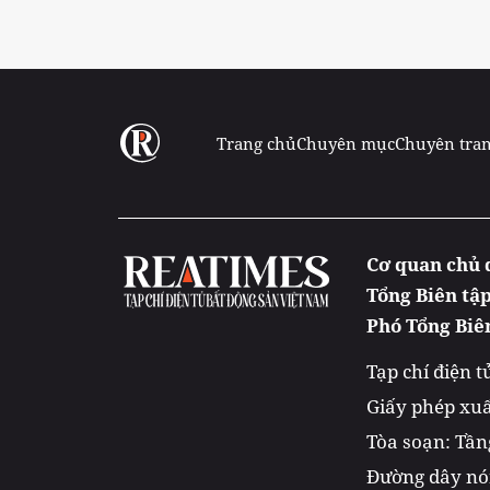
Trang chủ
Chuyên mục
Chuyên tra
Cơ quan chủ 
Tổng Biên tậ
Phó Tổng Biê
Tạp chí điện 
Giấy phép xuấ
Tòa soạn: Tầng
Đường dây nón