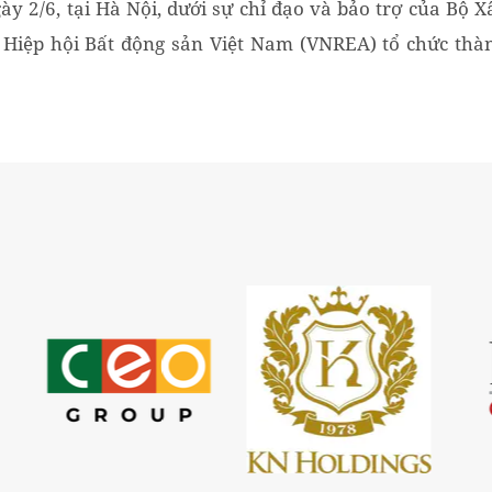
gày 2/6, tại Hà Nội, dưới sự chỉ đạo và bảo trợ của Bộ X
 Hiệp hội Bất động sản Việt Nam (VNREA) tổ chức thà
Lễ trao Giải thưởng Quốc gia Bất động sản Việt Nam...