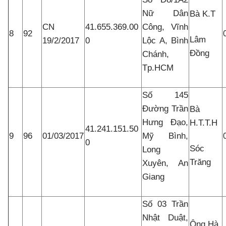
Nữ Dân
Bà K.T
CN
41.655.369.00
Công, Vĩnh
8
92
Lâm
19/2/2017
0
Lộc A, Bình
Đồng
Chánh,
Tp.HCM
Số 145
Đường Trần
Bà
Hưng Đạo,
H.T.T.H
41.241.151.50
9
96
01/03/2017
Mỹ Bình,
0
Sóc
Long
Trăng
Xuyên, An
Giang
Số 03 Trần
Nhật Duật,
Ông Hà