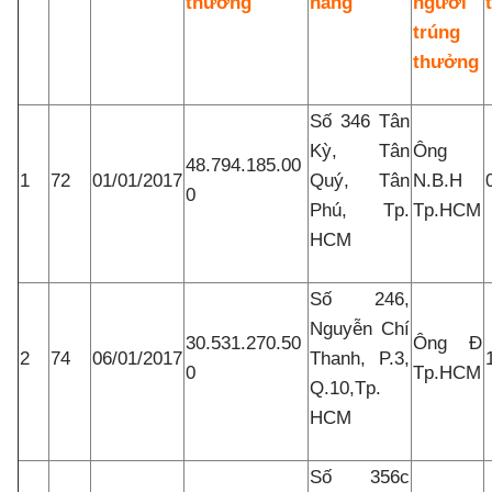
thưởng
hàng
người
trúng
thưởng
Số 346 Tân
Kỳ, Tân
Ông
48.794.185.00
1
72
01/01/2017
Quý, Tân
N.B.H
0
Phú, Tp.
Tp.HCM
HCM
Số 246,
Nguyễn Chí
30.531.270.50
Ông Đ
2
74
06/01/2017
Thanh, P.3,
0
Tp.HCM
Q.10,Tp.
HCM
Số 356c