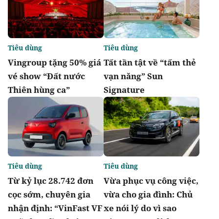
Tiêu dùng
Tiêu dùng
Vingroup tặng 50% giá
Tất tần tật về “tấm thẻ
vé show “Đất nước
vạn năng” Sun
Thiên hùng ca”
Signature
Tiêu dùng
Tiêu dùng
Từ kỷ lục 28.742 đơn
Vừa phục vụ công việc,
cọc sớm, chuyên gia
vừa cho gia đình: Chủ
nhận định: “VinFast VF
xe nói lý do vì sao