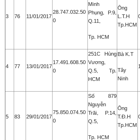
Minh
Ông
28.747.032.50
Phụng, P.9,
3
76
11/01/2017
L.T.H
0
Q.11,
Tp.HCM
Tp. HCM
251C Hùng
Bà K.T
17.491.608.50
Vương,
4
77
13/01/2017
Tây
0
Q.5, Tp.
Ninh
HCM
Số 879
Nguyễn
Ông
75.850.074.50
Trãi, P.14,
5
83
29/01/2017
T.Đ.H
0
Q.5,
Tp.HCM
Tp. HCM