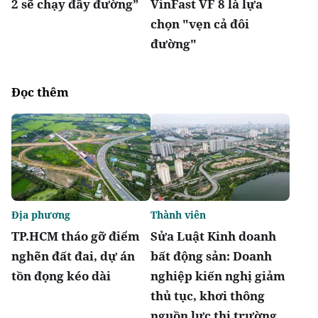
2 sẽ chạy đầy đường”
VinFast VF 8 là lựa
chọn "vẹn cả đôi
đường"
Đọc thêm
Địa phương
Thành viên
TP.HCM tháo gỡ điểm
Sửa Luật Kinh doanh
nghẽn đất đai, dự án
bất động sản: Doanh
tồn đọng kéo dài
nghiệp kiến nghị giảm
thủ tục, khơi thông
nguồn lực thị trường