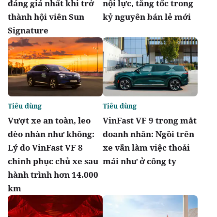
đáng giá nhất khi trở
nội lực, tăng tốc trong
thành hội viên Sun
kỷ nguyên bán lẻ mới
Signature
Tiêu dùng
Tiêu dùng
Vượt xe an toàn, leo
VinFast VF 9 trong mắt
đèo nhàn như không:
doanh nhân: Ngồi trên
Lý do VinFast VF 8
xe vẫn làm việc thoải
chinh phục chủ xe sau
mái như ở công ty
hành trình hơn 14.000
km