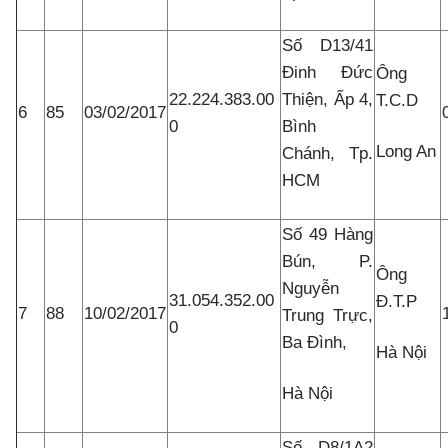
Số D13/41
Đinh Đức
Ông
22.224.383.00
Thiện, Ấp 4,
T.C.D
6
85
03/02/2017
0
Bình
Long An
Chánh, Tp.
HCM
Số 49 Hàng
Bún, P.
Ông
Nguyễn
31.054.352.00
Đ.T.P
7
88
10/02/2017
Trung Trực,
0
Ba Đình,
Hà Nội
Hà Nội
Số D8/1A2