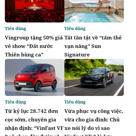
Tiêu dùng
Tiêu dùng
Vingroup tặng 50% giá
Tất tần tật về “tấm thẻ
vé show “Đất nước
vạn năng” Sun
Thiên hùng ca”
Signature
Tiêu dùng
Tiêu dùng
Từ kỷ lục 28.742 đơn
Vừa phục vụ công việc,
cọc sớm, chuyên gia
vừa cho gia đình: Chủ
nhận định: “VinFast VF
xe nói lý do vì sao