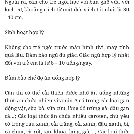
Ngoài ra, cần cho trẻ ngồi học với bàn ghế vừa với
kích cỡ, khoảng cách từ mắt đến sách tốt nhất là 30
- 40 cm.
Sinh hoạt hợp lý
Không cho trẻ ngồi trước màn hình tivi, máy tính
quá lâu. Đảm bảo ngủ đủ giấc. Giấc ngủ hợp lý nhất
đối với trẻ em là từ 8 – 10 tiếng/ngày.
Đảm bảo chế độ ăn uống hợp lý
Cận thị có thể cải thiện được nhờ ăn uống những
thức ăn chứa nhiều vitamin A có trong các loại gan
động vật, sữa bò, sữa cừu, lòng đỏ trứng gà, dầu gan
cá…; Các loại thức ăn chứa nhiều caroten, chủ yếu
có trong rau xanh, cải trắng, cải xanh, đậu xanh, bí,
cà chua, cà rốt, táo, khoai lang, gấc…; Các loại thức