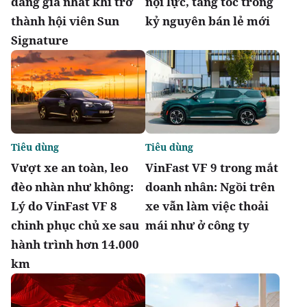
đáng giá nhất khi trở
nội lực, tăng tốc trong
thành hội viên Sun
kỷ nguyên bán lẻ mới
Signature
Tiêu dùng
Tiêu dùng
Vượt xe an toàn, leo
VinFast VF 9 trong mắt
đèo nhàn như không:
doanh nhân: Ngồi trên
Lý do VinFast VF 8
xe vẫn làm việc thoải
chinh phục chủ xe sau
mái như ở công ty
hành trình hơn 14.000
km