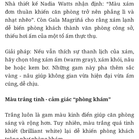
Nhà thiết kế Nadia Watts nhận định: “Màu xám
đơn thuần khiến căn phòng trở nên phẳng lì và
nhạt nhẽo”. Còn Gala Magriñá cho rằng xám lạnh
dễ biến phòng khách thành văn phòng công sở,
thiếu hơi ấm của một tổ ấm thực thụ.
Giải pháp: Nếu vẫn thích sự thanh lịch của xám,
hãy chọn tông xám ấm (warm gray), xám khói, nâu
be hoặc kem bơ. Những gam này pha thêm sắc
vàng - nâu giúp không gian vừa hiện đại vừa ấm
cúng, dễ chịu.
Màu trắng tinh - cảm giác “phòng khám”
Trắng luôn là gam màu kinh điển giúp căn phòng
sáng và rộng hơn. Tuy nhiên, màu trắng quá tinh
khiết (brilliant white) lại dễ khiến phòng khách
trông như phòng khám.