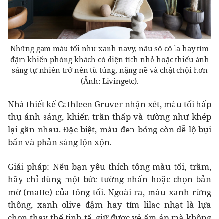
Những gam màu tối như xanh navy, nâu sô cô la hay tím
đậm khiến phòng khách có diện tích nhỏ hoặc thiếu ánh
sáng tự nhiên trở nên tù túng, nặng nề và chật chội hơn
(Ảnh: Livingetc).
Nhà thiết kế Cathleen Gruver nhận xét, màu tối hấp
thụ ánh sáng, khiến trần thấp và tường như khép
lại gần nhau. Đặc biệt, màu đen bóng còn dễ lộ bụi
bẩn và phản sáng lộn xộn.
Giải pháp: Nếu bạn yêu thích tông màu tối, trầm,
hãy chỉ dùng một bức tường nhấn hoặc chọn bản
mờ (matte) của tông tối. Ngoài ra, màu xanh rừng
thông, xanh olive đậm hay tím lilac nhạt là lựa
chọn thay thế tinh tế, giữ được vẻ ấm áp mà không