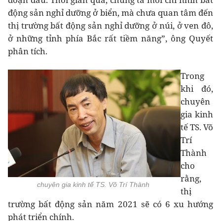
động sản nghỉ dưỡng ở biển, mà chưa quan tâm đến
thị trường bất động sản nghỉ dưỡng ở núi, ở ven đô,
ở những tỉnh phía Bắc rất tiềm năng”, ông Quyết
phân tích.
Trong
khi đó,
chuyên
gia kinh
tế TS. Võ
Trí
Thành
cho
rằng,
chuyên gia kinh tế TS. Võ Trí Thành
thị
trường bất động sản năm 2021 sẽ có 6 xu hướng
phát triển chính.