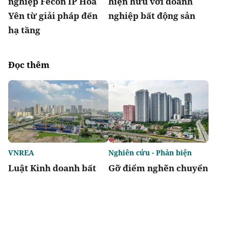
nghiệp Fecon IP Hoà
hiện hữu với doanh
Yên từ giải pháp đến
nghiệp bất động sản
hạ tầng
Đọc thêm
VNREA
Nghiên cứu - Phản biện
Luật Kinh doanh bất
Gỡ điểm nghẽn chuyển
động sản (sửa đổi) cần
nhượng dự án để nâng
hướng tới tài chính
cao tính khả thi của
hóa thị trường, đưa
Luật Kinh doanh bất
bất động sản trở thành
động sản