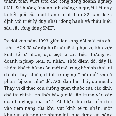
thanh toán vượt trội cho cộng đồng doanh nghiệp
SME. Sự hưởng ứng nhanh chóng và quyết liệt này
là kết quả của một hành trình hơn 32 năm kiên
định với triết lý duy nhất "đồng hành và thấu hiểu
sâu sắc cộng đồng SME".
Ra đời vào năm 1993, giữa làn sóng đổi mới của đất
nước, ACB đã xác định rõ sứ mệnh phục vụ khu vực
kinh tế tư nhân, đặc biệt là các tiểu thương và
doanh nghiệp SME tư nhân. Thời điểm đó, đây là
nhóm khách hàng còn mới mẻ trong hệ sinh thái tài
chính. Tuy nhiên, chính trong sự "mới mẻ" và có
phần "bị xem nhẹ" đó, ACB đã nhìn thấy sứ mệnh.
Thay vì đi theo con đường quen thuộc của các định
chế tài chính lớn thời bấy giờ là tập trung vào các
doanh nghiệp nhà nước, ACB lựa chọn đặt niềm tin
vào tiềm năng của khu vực kinh tế tư nhân, một
khu vực dù non trẻ nhưng lại chứa đựng sức sống