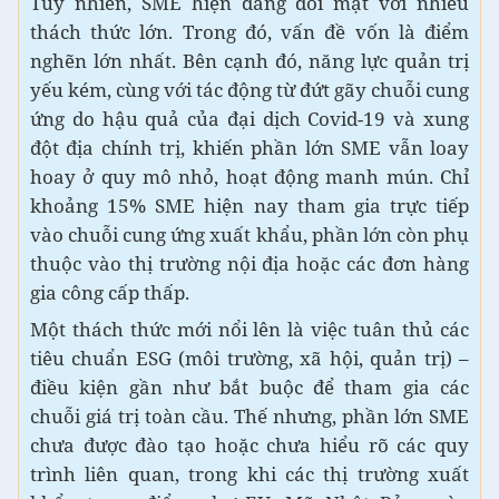
Tuy nhiên, SME hiện đang đối mặt với nhiều
thách thức lớn. Trong đó, vấn đề vốn là điểm
nghẽn lớn nhất. Bên cạnh đó, năng lực quản trị
yếu kém, cùng với tác động từ đứt gãy chuỗi cung
ứng do hậu quả của đại dịch Covid-19 và xung
đột địa chính trị, khiến phần lớn SME vẫn loay
hoay ở quy mô nhỏ, hoạt động manh mún. Chỉ
khoảng 15% SME hiện nay tham gia trực tiếp
vào chuỗi cung ứng xuất khẩu, phần lớn còn phụ
thuộc vào thị trường nội địa hoặc các đơn hàng
gia công cấp thấp.
Một thách thức mới nổi lên là việc tuân thủ các
tiêu chuẩn ESG (môi trường, xã hội, quản trị) –
điều kiện gần như bắt buộc để tham gia các
chuỗi giá trị toàn cầu. Thế nhưng, phần lớn SME
chưa được đào tạo hoặc chưa hiểu rõ các quy
trình liên quan, trong khi các thị trường xuất