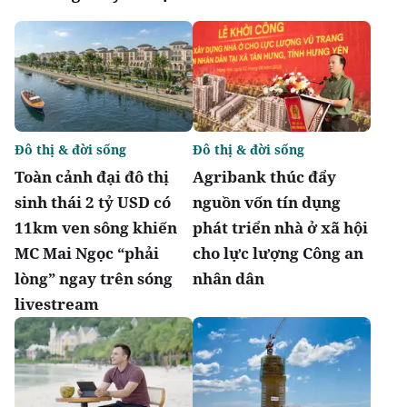
Đô thị & đời sống
Đô thị & đời sống
Toàn cảnh đại đô thị
Agribank thúc đẩy
sinh thái 2 tỷ USD có
nguồn vốn tín dụng
11km ven sông khiến
phát triển nhà ở xã hội
MC Mai Ngọc “phải
cho lực lượng Công an
lòng” ngay trên sóng
nhân dân
livestream