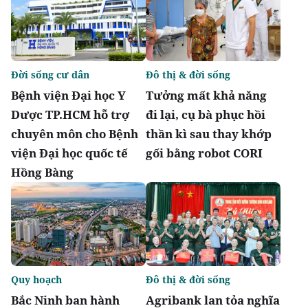
Đời sống cư dân
Đô thị & đời sống
Bệnh viện Đại học Y
Tưởng mất khả năng
Dược TP.HCM hỗ trợ
đi lại, cụ bà phục hồi
chuyên môn cho Bệnh
thần kì sau thay khớp
viện Đại học quốc tế
gối bằng robot CORI
Hồng Bàng
Quy hoạch
Đô thị & đời sống
Bắc Ninh ban hành
Agribank lan tỏa nghĩa