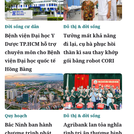
Đời sống cư dân
Đô thị & đời sống
Bệnh viện Đại học Y
Tưởng mất khả năng
Dược TP.HCM hỗ trợ
đi lại, cụ bà phục hồi
chuyên môn cho Bệnh
thần kì sau thay khớp
viện Đại học quốc tế
gối bằng robot CORI
Hồng Bàng
Quy hoạch
Đô thị & đời sống
Bắc Ninh ban hành
Agribank lan tỏa nghĩa
chương trình phát
tình tri ân thương binh