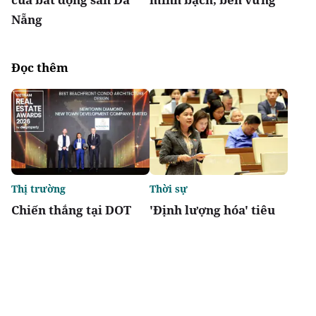
Nẵng
Đọc thêm
Thị trường
Thời sự
Chiến thắng tại DOT
'Định lượng hóa' tiêu
Property Awards 2026:
chí đô thị đặc biệt,
Khẳng định vị thế kiến
tránh phát triển lệch
trúc biểu tượng của
về kinh tế
Newtown Diamond