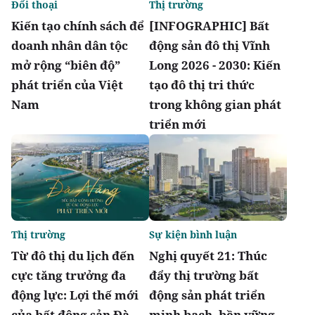
Đối thoại
Thị trường
Kiến tạo chính sách để
[INFOGRAPHIC] Bất
doanh nhân dân tộc
động sản đô thị Vĩnh
mở rộng “biên độ”
Long 2026 - 2030: Kiến
phát triển của Việt
tạo đô thị tri thức
Nam
trong không gian phát
triển mới
Thị trường
Sự kiện bình luận
Từ đô thị du lịch đến
Nghị quyết 21: Thúc
cực tăng trưởng đa
đẩy thị trường bất
động lực: Lợi thế mới
động sản phát triển
của bất động sản Đà
minh bạch, bền vững