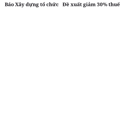
Báo Xây dựng tổ chức
Đề xuất giảm 30% thuế
Diễn đàn “Bất động sản
thu nhập cho hộ kinh
Du lịch nghỉ dưỡng
doanh, doanh nghiệp
Việt Nam 2026”
có doanh thu đến 10 tỷ
đồng
Chia sẻ
Thích
4k
Đô thị & đời sống
Tầm vóc Việt Nam
Toàn cảnh đại đô thị
Doanh nghiệp kiến
sinh thái 2 tỷ USD có
quốc - Nhìn từ
11km ven sông khiến
Vingroup
MC Mai Ngọc “phải
lòng” ngay trên sóng