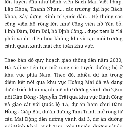
lớn tuyến đầu như bệnh viện Bạch Mai, Việt Pháp,
Lão Khoa, Thanh Nhàn… các trường đại học Bách
khoa, Xây dựng, Kinh tế Quốc dân… Hệ thống các
công viên hồ rộng lớn như Công viên hồ Yên Sở,
Linh Đàm, Đầm Đỗi, hồ Định Công… được xem là “lá
phổi xanh” điều hòa không khí và tạo môi trường
cảnh quan xanh mát cho toàn khu vực.
Theo bản đồ quy hoạch giao thông đến năm 2030,
Hà Nội sẽ tiếp tục mở rộng các tuyến đường bộ ở
khu vực phía Nam. Theo đó, nhiều dự án trọng
điểm kết nối qua khu vực Hoàng Mai đã và đang
được triển khai mạnh mẽ như đường vành đai 2,5m
nối Kim Đồng - Nguyễn Trãi qua khu vực Định Công
và giao cắt với Quốc lộ 1A, dự án hầm chui Đầm
Hồng - Giáp Bát, dự án đường Tam Trinh mở rộng từ
cầu Mai Động đến đường vành đai 3, dự án đường
nối Minh Khai - Vĩnh Tuy - Yên Duyên, đường sắt đô