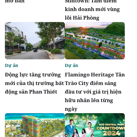
mở bán
Midtown: Tâm điểm
kinh doanh mới vùng
lõi Hải Phòng
Dự án
Dự án
Động lực tăng trưởng
Flamingo Heritage Tân
mới của thị trường bất
Trào City điểm sáng
động sản Phan Thiết
đầu tư với giá trị hiện
hữu nhân lên từng
ngày