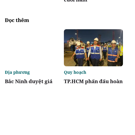
Đọc thêm
Địa phương
Quy hoạch
Bắc Ninh duyệt giá
TP.HCM phấn đấu hoàn
khởi điểm đấu giá hai
thành metro số 2 Bến
dự án nhà ở thấp tầng
Thành - Tham Lương
vào năm 2029