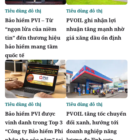
Tiêu dùng đô thị
Tiêu dùng đô thị
Bảo hiểm PVI – Từ
PVOIL ghi nhận lợi
“ngọn lửa của niềm
nhuận tăng mạnh nhờ
tin” đến thương hiệu
giá xăng dầu ổn định
bảo hiểm mang tầm
quốc tế
Tiêu dùng đô thị
Tiêu dùng đô thị
Bảo hiểm PVI được
PVOIL tăng tốc chuyển
vinh danh trong Top 3
đổi xanh, hướng tới
“Công ty Bảo hiểm Phi
doanh nghiệp năng
nhân thọ của năm” tại
lượng đa lĩnh vực