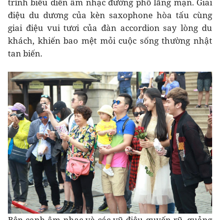
trình biểu diễn âm nhạc đường phố lãng mạn. Giai
điệu du dương của kèn saxophone hòa tấu cùng
giai điệu vui tươi của đàn accordion say lòng du
khách, khiến bao mệt mỏi cuộc sống thường nhật
tan biến.
Bên cạnh âm nhạc và các vũ điệu quyến rũ, quảng