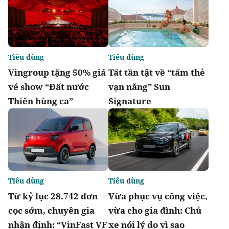
Tiêu dùng
Tiêu dùng
Vingroup tặng 50% giá
Tất tần tật về “tấm thẻ
vé show “Đất nước
vạn năng” Sun
Thiên hùng ca”
Signature
Tiêu dùng
Tiêu dùng
Từ kỷ lục 28.742 đơn
Vừa phục vụ công việc,
cọc sớm, chuyên gia
vừa cho gia đình: Chủ
nhận định: “VinFast VF
xe nói lý do vì sao