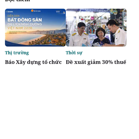
Thị trường
Thời sự
Báo Xây dựng tổ chức
Đề xuất giảm 30% thuế
Diễn đàn “Bất động sản
thu nhập cho hộ kinh
Du lịch nghỉ dưỡng
doanh, doanh nghiệp
Việt Nam 2026”
có doanh thu đến 10 tỷ
đồng
Chia sẻ
Thích
1.8k