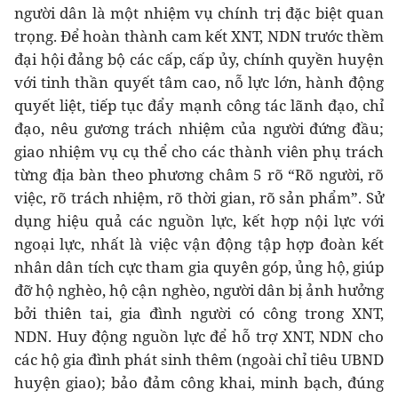
người dân là một nhiệm vụ chính trị đặc biệt quan
trọng. Để hoàn thành cam kết XNT, NDN trước thềm
đại hội đảng bộ các cấp, cấp ủy, chính quyền huyện
với tinh thần quyết tâm cao, nỗ lực lớn, hành động
quyết liệt, tiếp tục đẩy mạnh công tác lãnh đạo, chỉ
đạo, nêu gương trách nhiệm của người đứng đầu;
giao nhiệm vụ cụ thể cho các thành viên phụ trách
từng địa bàn theo phương châm 5 rõ “Rõ người, rõ
việc, rõ trách nhiệm, rõ thời gian, rõ sản phẩm”. Sử
dụng hiệu quả các nguồn lực, kết hợp nội lực với
ngoại lực, nhất là việc vận động tập hợp đoàn kết
nhân dân tích cực tham gia quyên góp, ủng hộ, giúp
đỡ hộ nghèo, hộ cận nghèo, người dân bị ảnh hưởng
bởi thiên tai, gia đình người có công trong XNT,
NDN. Huy động nguồn lực để hỗ trợ XNT, NDN cho
các hộ gia đình phát sinh thêm (ngoài chỉ tiêu UBND
huyện giao); bảo đảm công khai, minh bạch, đúng