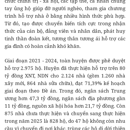
chức chính trị - xã hội, các tập thể, cá nhân chung
tay ủng hộ giúp đỡ người nghèo, tham gia chương
trình hỗ trợ nhà ở bằng nhiều hình thức phù hợp.
Từ đó, tạo được chuyển biến tích cực trong nhận
thức của cán bộ, đảng viên và nhân dân, phát huy
tinh thần đoàn kết, tương thân tương ái hỗ trợ các
gia đình có hoàn cảnh khó khăn.
Giai đoạn 2021 - 2024, toàn huyện được phê duyệt
hỗ trợ 2.975 hộ. Huyện đã thực hiện hỗ trợ trên 80
tỷ đồng XNT, NDN cho 2.124 nhà (gồm 1.260 nhà
xây mới, 864 nhà sửa chữa), đạt 71,39% kế hoạch
giai đoạn theo Đề án. Trong đó, ngân sách Trung
ương hơn 47,3 tỷ đồng, ngân sách địa phương gần
11 tỷ đồng, nguồn xã hội hóa hơn 21,7 tỷ đồng. Còn
875 nhà chưa thực hiện và chuyển sang thực hiện
trong năm 2025 là 828 hộ, do 47 hộ không còn nhu
cầu vì chuyển đi nơi khác, trùng các hộ di dời thiên