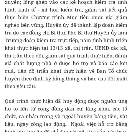
xuyên; lồng ghép vào các kế hoạch kiểm tra tình
hình kinh tế - xã hội, kiểm tra, giám sát kết quả
thực hiện Chương trình Mục tiêu quốc gia giảm
nghèo bền vững. Huyện ủy đã thành lập đoàn kiểm
tra do các đồng chí Bí thư, Phó Bí thư Huyện ủy làm
Trưởng đoàn kiểm tra trực tiếp, nắm tình hình triển
khai thực hiện tại 13/13 xã, thị trấn. UBND các xã,
thị trấn theo dõi, giám sát quá trình thực hiện, đánh
giá chất lượng nhà ở được hỗ trợ và báo cáo kết
quả, tiến độ triển khai thực hiện về Ban Tổ chức
huyện theo định kỳ hằng tháng và báo cáo đột xuất
theo yêu cầu.
Quá trình thực hiện đã huy động được nguồn ủng
hộ to lớn từ cộng đồng dân cư, làng xóm, các tổ
chức, cá nhân trong và ngoài huyện bằng tiền, vật
liệu, ngày công lao động... Ngoài việc hỗ trợ bằng
kinh phí, huyện đã chỉ đạo các xã, thị trấn, các ban,