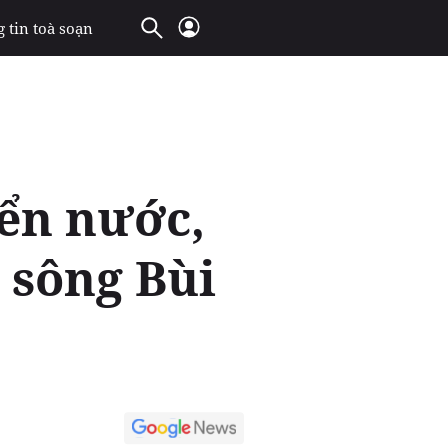
 tin toà soạn
ển nước,
 sông Bùi