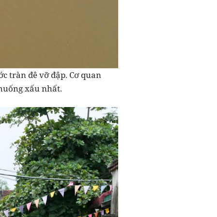
ớc tràn đê vỡ đập. Cơ quan
 huống xấu nhất.