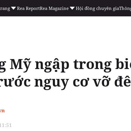
trang
Rea Report
Rea Magazine
Hội đồng chuyên gia
Thông
 Mỹ ngập trong bi
rước nguy cơ vỡ đê
vn
 11:51