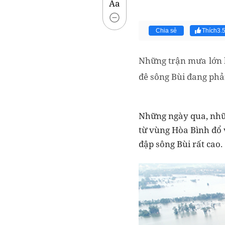
Aa
Chia sẻ
Thích
3.
Những trận mưa lớn k
đê sông Bùi đang phả
Những ngày qua, nhữ
từ vùng Hòa Bình đổ 
đập sông Bùi rất cao.