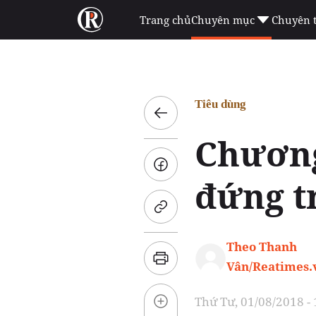
Trang chủ
Chuyên mục
Chuyên 
Tiêu dùng
Chương
đứng t
Theo Thanh
Vân/Reatimes.
Thứ Tư, 01/08/2018 -