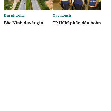
Địa phương
Quy hoạch
Bắc Ninh duyệt giá
TP.HCM phấn đấu hoàn
khởi điểm đấu giá hai
thành metro số 2 Bến
dự án nhà ở thấp tầng
Thành - Tham Lương
vào năm 2029
Chia sẻ
Thích
2.6k
Địa phương
Nhận định thị trường
Thái Nguyên và Phú
Bất động sản công
Thọ thống nhất
nghiệp 6 tháng cuối
phương án làm hầm
năm 2026: Nhiều động
Tam Đảo gần 5.800 tỷ
lực cộng hưởng, triển