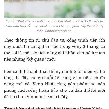
“Vườn Nhật vừa là cảnh quan nổi bật nhất của đại đô thị vừa là
điểm đến hấp dẫn bậc nhất cho cả khu vực phía Tây thủ đô”, đại
diện Vinhomes chia sẻ.
Theo thông tin từ chủ đầu tư, công trình tiện ích
này được thi công thần tốc trong vòng 3 tháng, có
thể coi là một kỳ tích đáng ghi nhận cho nỗ lực tạo
nên những “kỳ quan” mới.
Bên cạnh hệ sinh thái thông minh toàn diện và hạ
tầng đủ đầy cùng chuỗi 15 công viên tiện ích đa
dạng chủ đề, Vườn Nhật càng góp phần tạo nên
phong cách sống hoàn hảo cho cư dân thế hệ mới
đã tin chọn Vinhomes Smart City.
Tưng bừng đại nhạc hội khai trương Vườn Nhật