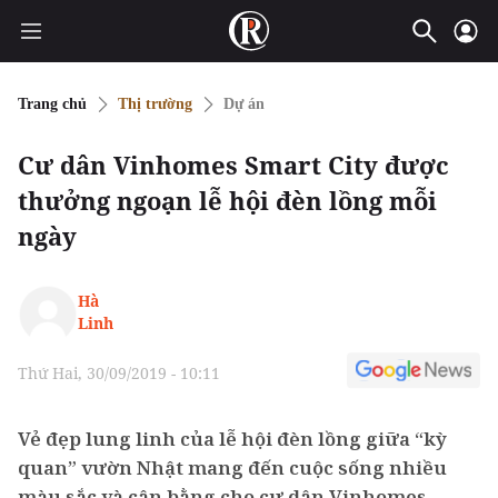
Trang chủ
Thị trường
Dự án
Cư dân Vinhomes Smart City được
thưởng ngoạn lễ hội đèn lồng mỗi
ngày
Hà
Linh
Thứ Hai, 30/09/2019 - 10:11
Vẻ đẹp lung linh của lễ hội đèn lồng giữa “kỳ
quan” vườn Nhật mang đến cuộc sống nhiều
màu sắc và cân bằng cho cư dân Vinhomes