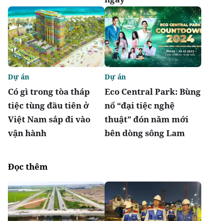
Dự án
Dự án
Có gì trong tòa tháp
Eco Central Park: Bùng
tiệc tùng đầu tiên ở
nổ “đại tiệc nghệ
Việt Nam sắp đi vào
thuật” đón năm mới
vận hành
bên dòng sông Lam
Đọc thêm