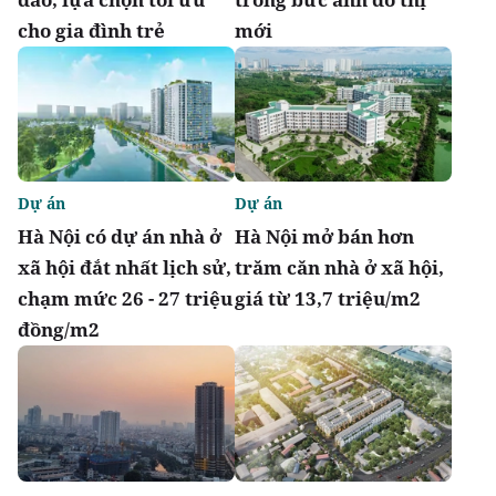
cho gia đình trẻ
mới
Dự án
Dự án
Hà Nội có dự án nhà ở
Hà Nội mở bán hơn
xã hội đắt nhất lịch sử,
trăm căn nhà ở xã hội,
chạm mức 26 - 27 triệu
giá từ 13,7 triệu/m2
đồng/m2