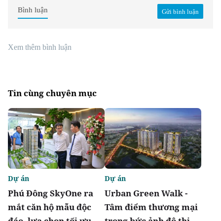
Bình luận
Gửi bình luận
Xem thêm bình luận
Tin cùng chuyên mục
Dự án
Dự án
Phú Đông SkyOne ra
Urban Green Walk -
mắt căn hộ mẫu độc
Tâm điểm thương mại
đáo, lựa chọn tối ưu
trong bức ảnh đô thị