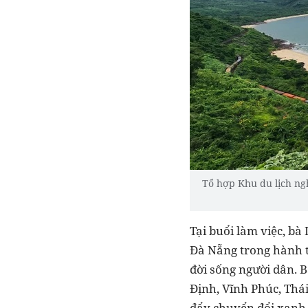
Tổ hợp Khu du lịch ng
Tại buổi làm việc, b
Đà Nẵng trong hành t
đời sống người dân. B
Định, Vĩnh Phúc, Thá
đẩy chuyển đổi xanh,