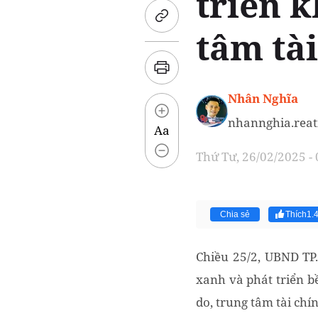
triển 
tâm tà
Nhân Nghĩa
nhannghia.rea
Aa
Thứ Tư, 26/02/2025 -
Chia sẻ
Thích
1.
Chiều 25/2, UBND TP
xanh và phát triển b
do, trung tâm tài chí