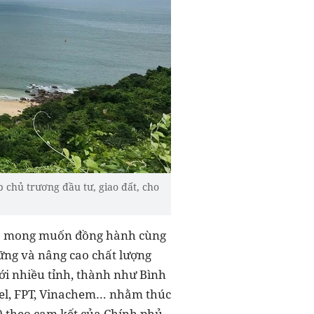
 chủ trương đầu tư, giao đất, cho
y tỏ mong muốn đồng hành cùng
ững và nâng cao chất lượng
với nhiều tỉnh, thành như Bình
tel, FPT, Vinachem… nhằm thúc
0 theo cam kết của Chính phủ.