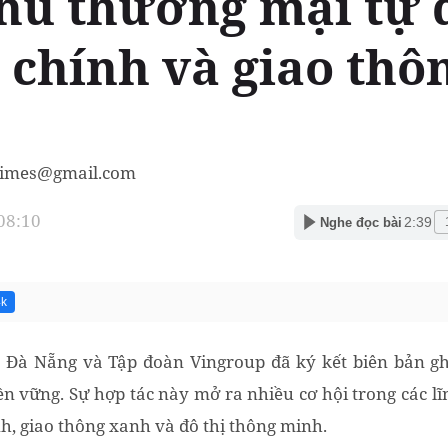
khu thương mại tự 
i chính và giao thô
times@gmail.com
 08:10
2:39
Nghe đọc bài
4k
. Đà Nẵng và Tập đoàn Vingroup đã ký kết biên bản gh
ền vững. Sự hợp tác này mở ra nhiều cơ hội trong các 
nh, giao thông xanh và đô thị thông minh.