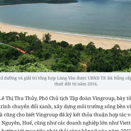
hỉ dưỡng và giải trí tổng hợp Làng Vân được UBND TP. Đà Nẵng cấp
thuê đất từ năm 2016.
à Lê Thị Thu Thủy, Phó Chủ tịch Tập đoàn Vingroup, bà
rình chuyển đổi xanh, xây dựng môi trường sống bền v
à cũng cho biết Vingroup đã ký kết thỏa thuận hợp tác 
i Nguyên, Huế, cũng như các doanh nghiệp lớn như Viet
 hướng tới mục tiêu phát thải ròng bằng 0 vào năm 205