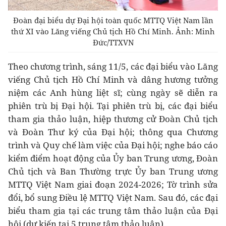
Đoàn đại biểu dự Đại hội toàn quốc MTTQ Việt Nam lần
thứ XI vào Lăng viếng Chủ tịch Hồ Chí Minh. Ảnh: Minh
Đức/TTXVN
Theo chương trình, sáng 11/5, các đại biểu vào Lăng
viếng Chủ tịch Hồ Chí Minh và dâng hương tưởng
niệm các Anh hùng liệt sĩ; cùng ngày sẽ diễn ra
phiên trù bị Đại hội. Tại phiên trù bị, các đại biểu
tham gia thảo luận, hiệp thương cử Đoàn Chủ tịch
và Đoàn Thư ký của Đại hội; thông qua Chương
trình và Quy chế làm việc của Đại hội; nghe báo cáo
kiểm điểm hoạt động của Ủy ban Trung ương, Đoàn
Chủ tịch và Ban Thường trực Ủy ban Trung ương
MTTQ Việt Nam giai đoạn 2024-2026; Tờ trình sửa
đổi, bổ sung Điều lệ MTTQ Việt Nam. Sau đó, các đại
biểu tham gia tại các trung tâm thảo luận của Đại
hội (dự kiến tại 5 trung tâm thảo luận).