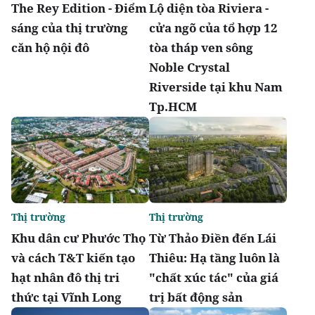
The Rey Edition - Điểm
Lộ diện tòa Riviera -
sáng của thị trường
cửa ngõ của tổ hợp 12
căn hộ nội đô
tòa tháp ven sông
Noble Crystal
Riverside tại khu Nam
Tp.HCM
Thị trường
Thị trường
Khu dân cư Phước Thọ
Từ Thảo Điền đến Lái
và cách T&T kiến tạo
Thiêu: Hạ tầng luôn là
hạt nhân đô thị tri
"chất xúc tác" của giá
thức tại Vĩnh Long
trị bất động sản