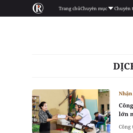
Trang chủ
Chuyên mục
Chuyên 
DỊC
Nhận 
Công
lớn 
Công 