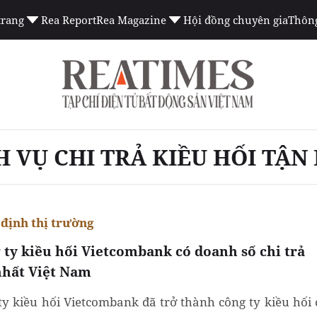
trang
Rea Report
Rea Magazine
Hội đồng chuyên gia
Thông
H VỤ CHI TRẢ KIỀU HỐI TẬN
định thị trường
 ty kiều hối Vietcombank có doanh số chi trả
nhất Việt Nam
ty kiều hối Vietcombank đã trở thành công ty kiều hối 