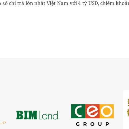
 số chi trả lớn nhất Việt Nam với 4 tỷ USD, chiếm khoả
hị phần kiều hối Việt Nam.