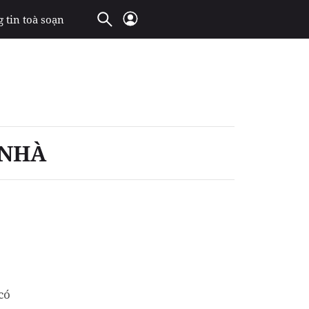
 tin toà soạn
 NHÀ
có