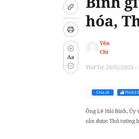
Bình g
hóa, Th
Yên
Chi
Aa
Thứ Tư, 26/02/2025 -
Chia sẻ
Thích
3.
Ông Lê Hải Bình, Ủy 
sản được Thủ tướng b