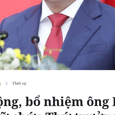
g
Thời sự
ộng, bổ nhiệm ông 