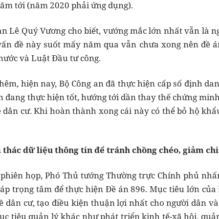
ăm tới (năm 2020 phải ứng dụng).
n Lê Quý Vương cho biết, vướng mắc lớn nhất vẫn là ng
vấn đề này suốt mấy năm qua vẫn chưa xong nên đề án 
ước và Luật Đầu tư công.
hêm, hiện nay, Bộ Công an đã thực hiện cấp số định danh
n đang thực hiện tốt, hướng tới dần thay thế chứng mi
ề dân cư. Khi hoàn thành xong cái này có thể bỏ hộ khẩu
ai thác dữ liệu thông tin để tránh chồng chéo, giảm chi
ại phiên họp, Phó Thủ tướng Thường trực Chính phủ nh
háp trọng tâm để thực hiện Đề án 896. Mục tiêu lớn của
về dân cư, tạo điều kiện thuận lợi nhất cho người dân v
 tiêu quản lý khác như phát triển kinh tế-xã hội, quản 