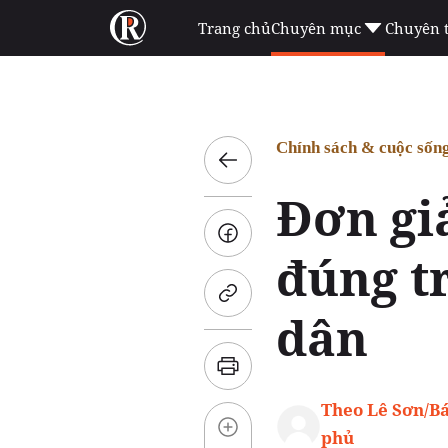
Trang chủ
Chuyên mục
Chuyên 
Chính sách & cuộc sốn
Đơn giả
đúng t
dân
Theo Lê Sơn/B
phủ