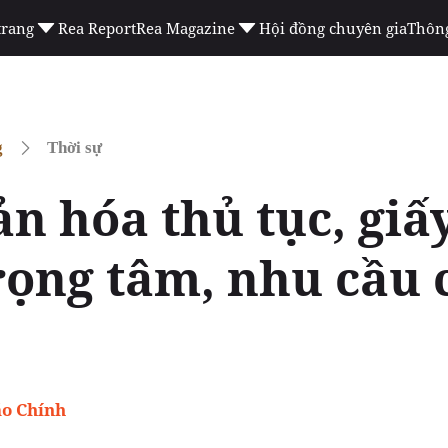
trang
Rea Report
Rea Magazine
Hội đồng chuyên gia
Thông
g
Thời sự
n hóa thủ tục, giấ
rọng tâm, nhu cầu
áo Chính