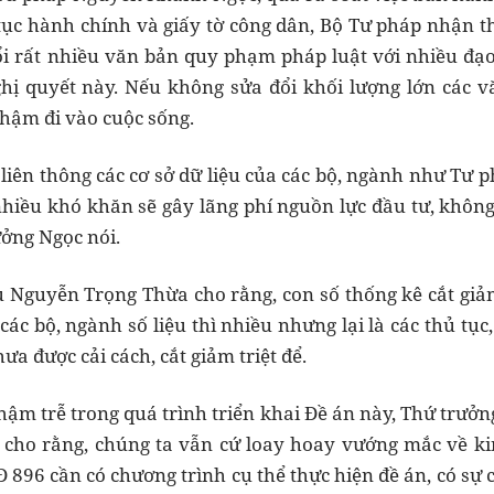
tục hành chính và giấy tờ công dân, Bộ Tư pháp nhận t
i rất nhiều văn bản quy phạm pháp luật với nhiều đạo 
ghị quyết này. Nếu không sửa đổi khối lượng lớn các v
chậm đi vào cuộc sống.
ẻ, liên thông các cơ sở dữ liệu của các bộ, ngành như Tư 
hiều khó khăn sẽ gây lãng phí nguồn lực đầu tư, không
ưởng Ngọc nói.
 Nguyễn Trọng Thừa cho rằng, con số thống kê cắt giảm
ác bộ, ngành số liệu thì nhiều nhưng lại là các thủ tục
ưa được cải cách, cắt giảm triệt để.
chậm trễ trong quá trình triển khai Đề án này, Thứ trưở
ho rằng, chúng ta vẫn cứ loay hoay vướng mắc về kinh
896 cần có chương trình cụ thể thực hiện đề án, có sự ch