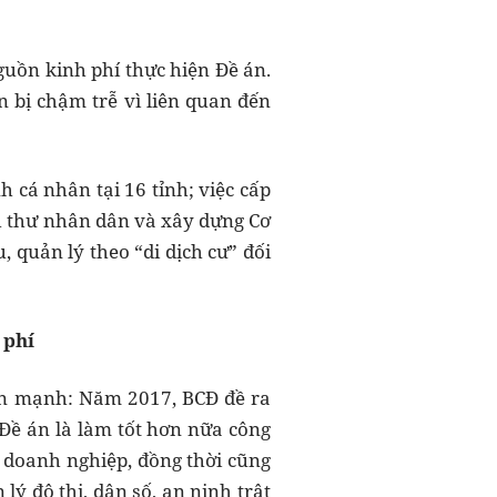
uồn kinh phí thực hiện Đề án.
bị chậm trễ vì liên quan đến
 cá nhân tại 16 tỉnh; việc cấp
nh thư nhân dân và xây dựng Cơ
, quản lý theo “di dịch cư” đối
 phí
ấn mạnh: Năm 2017, BCĐ đề ra
 Đề án là làm tốt hơn nữa công
à doanh nghiệp, đồng thời cũng
lý đô thị, dân số, an ninh trật