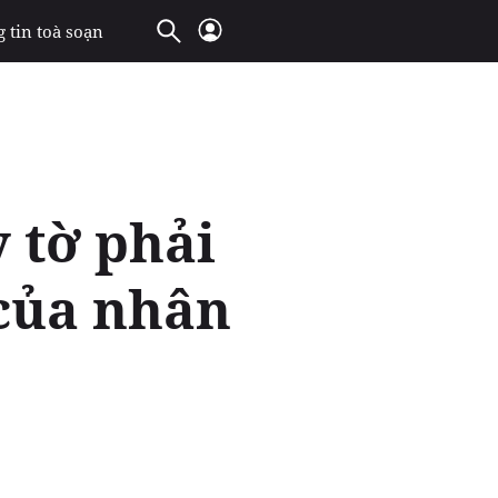
 tin toà soạn
y tờ phải
 của nhân