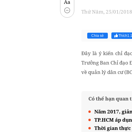
Aa
Thứ Năm, 25/01/2018 
Chia sẻ
Thích
1.
Đây là ý kiến chỉ đ
Trưởng Ban Chỉ đạo Đề
về quản lý dân cư (BC
Có thể bạn quan 
Năm 2017, giảm
TP.HCM áp dụng
Thời gian thực 