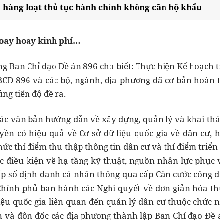
 hàng loạt thủ tục hành chính không cần hộ khẩu
loay hoay kinh phí…
g Ban Chỉ đạo Đề án 896 cho biết: Thực hiện Kế hoạch 
BCĐ 896 và các bộ, ngành, địa phương đã cơ bản hoàn 
ng tiến độ đề ra.
các văn bản hướng dẫn về xây dựng, quản lý và khai thác
uyền có hiệu quả về Cơ sở dữ liệu quốc gia về dân cư,
chức thí điểm thu thập thông tin dân cư và thí điểm tri
ác điều kiện về hạ tầng kỹ thuật, nguồn nhân lực phục v
ấp số định danh cá nhân thông qua cấp Căn cước công d
hính phủ ban hành các Nghị quyết về đơn giản hóa thủ
liệu quốc gia liên quan đến quản lý dân cư thuộc chức
 và đôn đốc các địa phương thành lập Ban Chỉ đạo Đề 