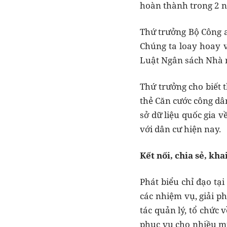
hoàn thành trong 2 n
Thứ trưởng Bộ Công a
Chúng ta loay hoay 
Luật Ngân sách Nhà n
Thứ trưởng cho biết t
thẻ Căn cước công dâ
sở dữ liệu quốc gia v
với dân cư hiện nay.
Kết nối, chia sẻ, kh
Phát biểu chỉ đạo t
các nhiệm vụ, giải p
tác quản lý, tổ chức 
phục vụ cho nhiều mục