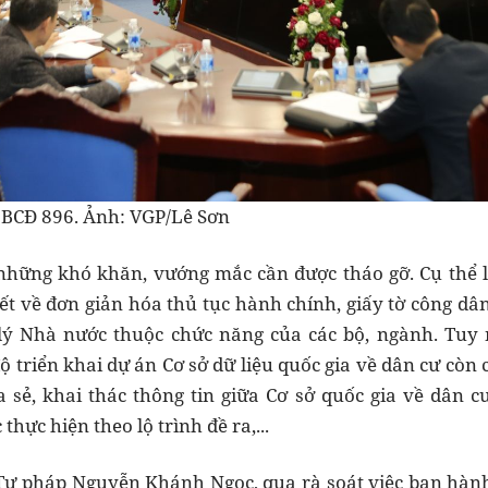
 BCĐ 896. Ảnh: VGP/Lê Sơn
 những khó khăn, vướng mắc cần được tháo gỡ. Cụ thể 
t về đơn giản hóa thủ tục hành chính, giấy tờ công dân
lý Nhà nước thuộc chức năng của các bộ, ngành. Tuy
 triển khai dự án Cơ sở dữ liệu quốc gia về dân cư còn 
ia sẻ, khai thác thông tin giữa Cơ sở quốc gia về dân c
hực hiện theo lộ trình đề ra,...
Tư pháp Nguyễn Khánh Ngọc, qua rà soát việc ban hành