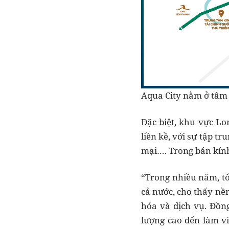
Aqua City nằm ở tâm 
Đặc biệt, khu vực Lo
liền kề, với sự tập t
mại…. Trong bán kính 
“Trong nhiều năm, t
cả nước, cho thấy nền
hóa và dịch vụ. Đồn
lượng cao đến làm vi