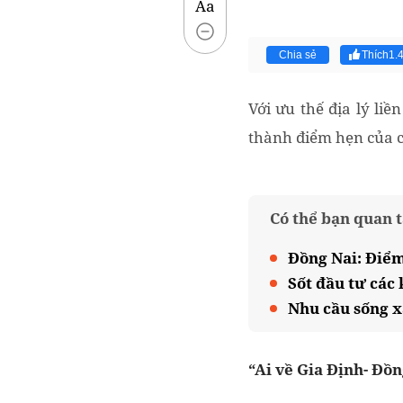
Aa
Chia sẻ
Thích
1.
Với ưu thế địa lý li
thành điểm hẹn của cá
Có thể bạn quan 
Đồng Nai: Điểm
Sốt đầu tư các
Nhu cầu sống x
“Ai về Gia Định- Đồn