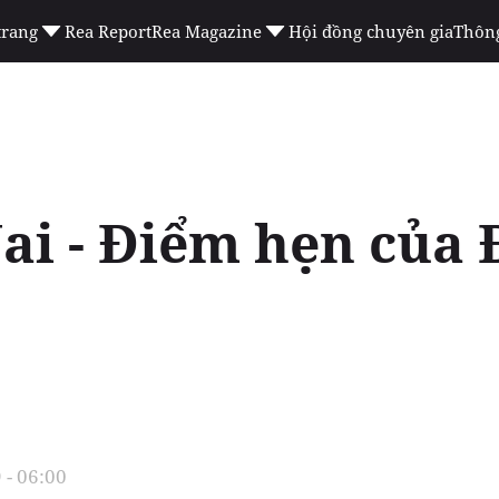
trang
Rea Report
Rea Magazine
Hội đồng chuyên gia
Thông
ai - Điểm hẹn của Đ
 - 06:00