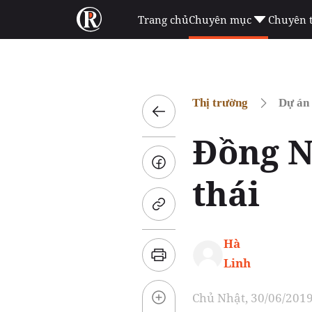
Trang chủ
Chuyên mục
Chuyên 
Thị trường
Dự án
Đồng N
thái
Hà
Linh
Chủ Nhật, 30/06/2019