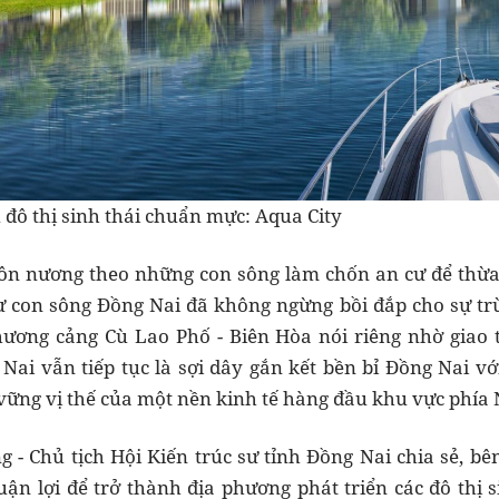
đô thị sinh thái chuẩn mực: Aqua City
uôn nương theo những con sông làm chốn an cư để thừa 
hư con sông Đồng Nai đã không ngừng bồi đắp cho sự t
hương cảng Cù Lao Phố - Biên Hòa nói riêng nhờ giao 
Nai vẫn tiếp tục là sợi dây gắn kết bền bỉ Đồng Nai v
 vững vị thế của một nền kinh tế hàng đầu khu vực phía
- Chủ tịch Hội Kiến trúc sư tỉnh Đồng Nai chia sẻ, b
ận lợi để trở thành địa phương phát triển các đô thị 