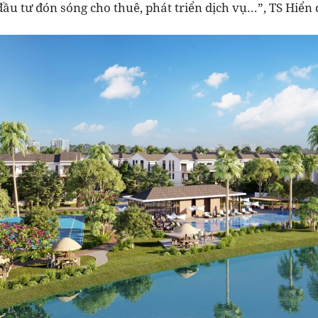
ầu tư đón sóng cho thuê, phát triển dịch vụ…”, TS Hiển 