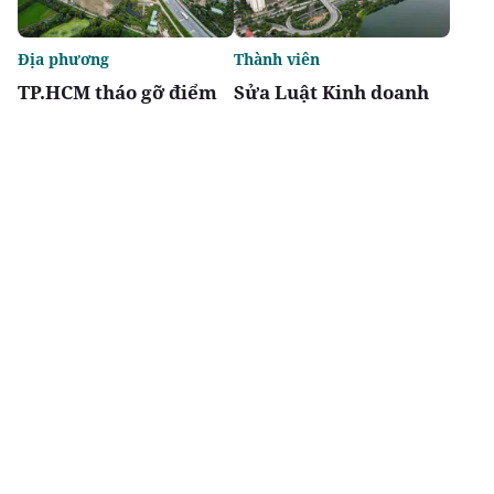
Địa phương
Thành viên
TP.HCM tháo gỡ điểm
Sửa Luật Kinh doanh
nghẽn đất đai, dự án
bất động sản: Doanh
tồn đọng kéo dài
nghiệp kiến nghị giảm
thủ tục, khơi thông
nguồn lực thị trường
Chia sẻ
Thích
4.3k
Thị trường
Thời sự
Báo Xây dựng tổ chức
Đề xuất giảm 30% thuế
Diễn đàn “Bất động sản
thu nhập cho hộ kinh
Du lịch nghỉ dưỡng
doanh, doanh nghiệp