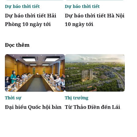
Dự báo thời tiết
Dự báo thời tiết
Dự báo thời tiết Hải
Dự báo thời tiết Hà Nội
Phòng 10 ngày tới
10 ngày tới
Đọc thêm
Thời sự
Thị trường
Đại biểu Quốc hội bàn
Từ Thảo Điền đến Lái
về việc thành lập
Thiêu: Hạ tầng luôn là
thành phố Quảng Ninh,
"chất xúc tác" của giá
thành phố Bắc Ninh
trị bất động sản