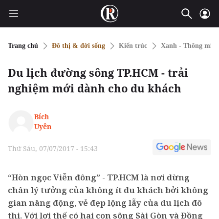
Trang chủ
Đô thị & đời sống
Kiến trúc
Xanh - Thông min
Du lịch đường sông TP.HCM - trải
nghiệm mới dành cho du khách
Bích
Uyên
Thứ Sáu, 07/07/2017 - 15:43
“Hòn ngọc Viễn đông” - TP.HCM là nơi dừng
chân lý tưởng của không ít du khách bởi không
gian năng động, vẻ đẹp lộng lẫy của du lịch đô
thị. Với lợi thế có hai con sông Sài Gòn và Đồng