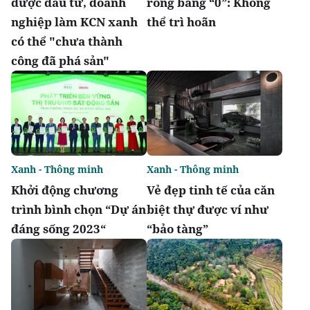
được đầu tư, doanh
ròng bằng “0”: Không
nghiệp làm KCN xanh
thể trì hoãn
có thể "chưa thành
công đã phá sản"
Xanh - Thông minh
Xanh - Thông minh
Khởi động chương
Vẻ đẹp tinh tế của căn
trình bình chọn “Dự án
biệt thự được ví như
đáng sống 2023“
“bảo tàng”