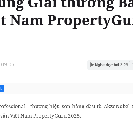
ùng Giải thưởng B
ệt Nam PropertyGu
 09:05
2:29
Nghe đọc bài
5k
ofessional - thương hiệu sơn hàng đầu từ AkzoNobel ti
 sản Việt Nam PropertyGuru 2025.