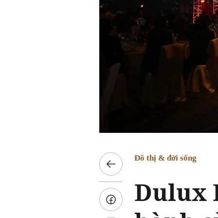
Đô thị & đời sống
Dulux 