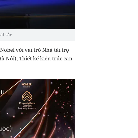
́t sắc
bel với vai trò Nhà tài trợ
à Nội); Thiết kế kiến trúc căn