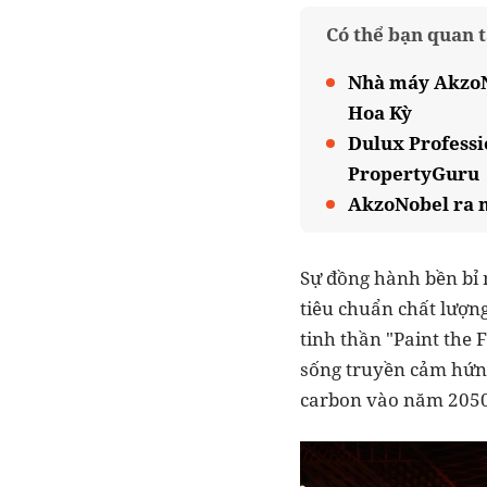
Có thể bạn quan 
Nhà máy AkzoN
Hoa Kỳ
Dulux Professi
PropertyGuru
AkzoNobel ra m
Sự đồng hành bền bỉ 
tiêu chuẩn chất lượng
tinh thần "Paint the 
sống truyền cảm hứng
carbon vào năm 2050