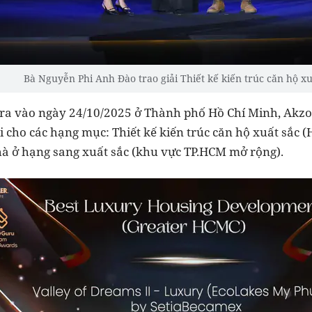
Bà Nguyễn Phi Anh Đào trao giải Thiết kế kiến trúc căn hộ xuâ
ra vào ngày 24/10/2025 ở Thành phố Hồ Chí Minh, AkzoNo
i cho các hạng mục: Thiết kế kiến trúc căn hộ xuất sắc (H
hà ở hạng sang xuất sắc (khu vực TP.HCM mở rộng).