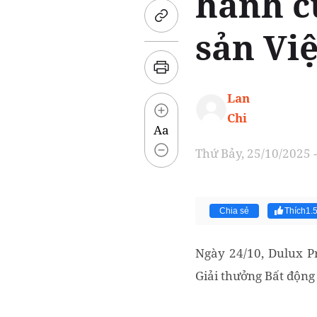
hành c
sản Vi
Lan
Chi
Aa
Thứ Bảy, 25/10/2025 -
Chia sẻ
Thích
1.
Ngày 24/10, Dulux Pr
Giải thưởng Bất động