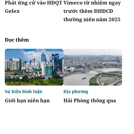
Phát ứng cử vào HĐQT
Vimeco từ nhiệm ngay
Gelex
trước thềm ĐHĐCĐ
thường niên năm 2025
Đọc thêm
Sự kiện bình luận
Địa phương
Giới hạn niên hạn
Hải Phòng thông qua
không biến chung cư
danh mục 95 dự án
thành "tiêu sản"
phải thu hồi đất