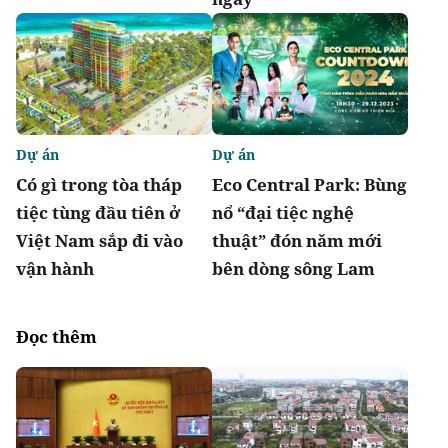
Dự án
Dự án
Có gì trong tòa tháp
Eco Central Park: Bùng
tiệc tùng đầu tiên ở
nổ “đại tiệc nghệ
Việt Nam sắp đi vào
thuật” đón năm mới
vận hành
bên dòng sông Lam
Đọc thêm