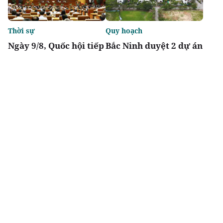
Thời sự
Quy hoạch
Ngày 9/8, Quốc hội tiếp
Bắc Ninh duyệt 2 dự án
tục thảo luận về hai dự
nhà ở xã hội tổng vốn
án luật liên quan đến
gần 2.000 tỷ tại
lĩnh vực tài chính,
phường Vũ Ninh, Nam
ngân hàng
Sơn
Chia sẻ
Thích
4.6k
Đô thị & đời sống
Địa phương
Ra mắt dự án Khu đô
TP.HCM tháo gỡ điểm
thị Thời đại ven sông
nghẽn đất đai, dự án
Times Riverside
tồn đọng kéo dài