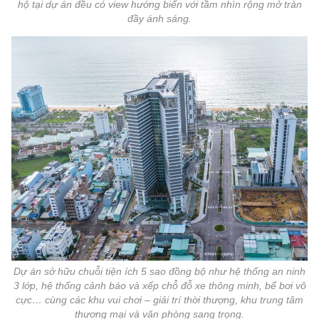
hộ tại dự án đều có view hướng biển với tầm nhìn rộng mở tràn
đầy ánh sáng.
Dự án sở hữu chuỗi tiện ích 5 sao đồng bộ như hệ thống an ninh
3 lớp, hệ thống cảnh báo và xếp chỗ đỗ xe thông minh, bể bơi vô
cực… cùng các khu vui chơi – giải trí thời thượng, khu trung tâm
thương mại và văn phòng sang trọng.