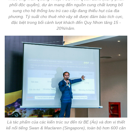
phối độc quyền), dự án mang đến nguồn cung chất lượng bổ
sung cho hệ thống lưu trú cao cấp đang thiếu hụt của địa
phương. Tỷ suất cho thuê nhờ vậy sẽ được đảm bảo tích cực,
đặc biệt trong bối cảnh lượt khách đến Quy Nhơn tăng 15 -
20%/năm.
Là tác phẩm của các kiến trúc sư đến từ BE (Áo) và đơn vị thiết
kế nổi tiếng Swan & Maclaren (Singapore), toàn bộ hơn 600 căn