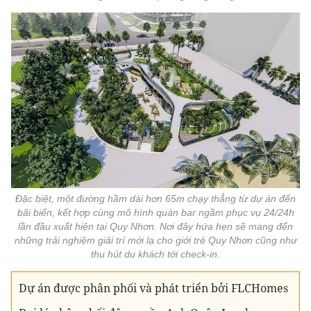
Đặc biệt, một đường hầm dài hơn 65m chạy thẳng từ dự án đến
bãi biển, kết hợp cùng mô hình quán bar ngầm phục vụ 24/24h
lần đầu xuất hiện tại Quy Nhơn. Nơi đây hứa hẹn sẽ mang đến
những trải nghiệm giải trí mới lạ cho giới trẻ Quy Nhơn cũng như
thu hút du khách tới check-in.
Dự án được phân phối và phát triển bởi FLCHomes