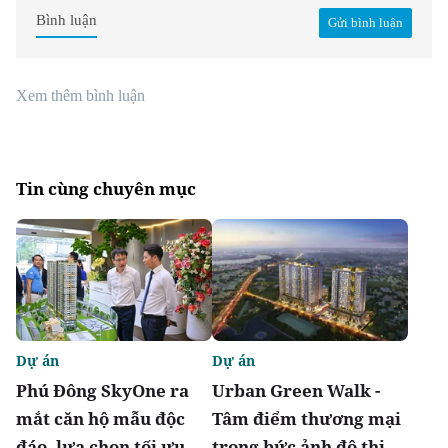
Bình luận
Gửi bình luận
Xem thêm bình luận
Tin cùng chuyên mục
Dự án
Dự án
Phú Đông SkyOne ra
Urban Green Walk -
mắt căn hộ mẫu độc
Tâm điểm thương mại
đáo, lựa chọn tối ưu
trong bức ảnh đô thị