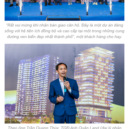
“Rất vui mừng khi nhận bàn giao căn hộ. Đây là một dự án đáng
sống với hệ tiện ích đồng bộ và cao cấp tại một trong những cung
đường ven biển đẹp nhất thành phố”, một khách hàng cho hay.
Theo ông Trần Quang Thùy, TGĐ Anh Quân Land (đại lý phân