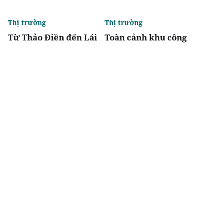
Thị trường
Thị trường
Từ Thảo Điền đến Lái
Toàn cảnh khu công
Thiêu: Hạ tầng luôn là
nghệ Hòa Lạc, nơi có 2
"chất xúc tác" của giá
tuyến metro kết nối
trị bất động sản
trung tâm Hà Nội
Chia sẻ
Thích
2.8k
Nghiên cứu - Phản biện
VNREA
Tháo gỡ dự án tồn
Thư cảm ơn nhân dịp
đọng: "Thước đo" hiệu
Kỷ niệm 10 năm thành
quả cải cách thể chế
lập Tạp chí điện tử Bất
động sản Việt Nam -