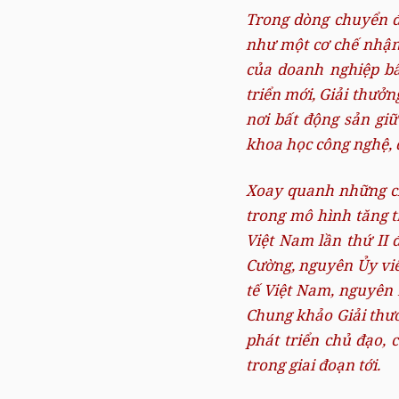
Trong dòng chuyển độ
như một cơ chế nhận 
của doanh nghiệp bấ
triển mới, Giải thưở
nơi bất động sản giữ
khoa học công nghệ, đ
Xoay quanh những ch
trong mô hình tăng t
Việt Nam lần thứ II đ
Cường, nguyên Ủy viê
tế Việt Nam, nguyên
Chung khảo Giải thưở
phát triển chủ đạo, 
trong giai đoạn tới.