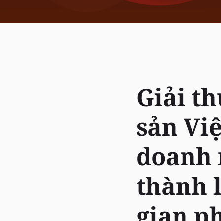
Giải t
sản Việ
doanh 
thành 
gian p