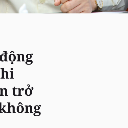
 động
Khi
n trở
 không