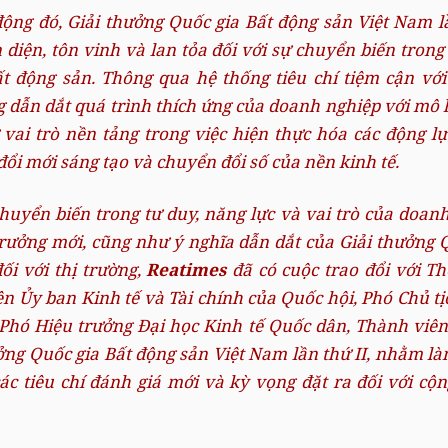
ng đó, Giải thưởng Quốc gia Bất động sản Việt Nam lầ
diện, tôn vinh và lan tỏa đối với sự chuyển biến tron
t động sản. Thông qua hệ thống tiêu chí tiệm cận vớ
ng dẫn dắt quá trình thích ứng của doanh nghiệp với mô 
 vai trò nền tảng trong việc hiện thực hóa các động lự
ổi mới sáng tạo và chuyển đổi số của nền kinh tế.
uyển biến trong tư duy, năng lực và vai trò của doanh
rưởng mới, cũng như ý nghĩa dẫn dắt của Giải thưởng 
ối với thị trường,
Reatimes
đã có cuộc trao đổi với
Th
n Ủy ban Kinh tế và Tài chính của Quốc hội, Phó Chủ t
 Phó Hiệu trưởng Đại học Kinh tế Quốc dân, Thành viê
ng Quốc gia Bất động sản Việt Nam lần thứ II,
nhằm làm
các tiêu chí đánh giá mới và kỳ vọng đặt ra đối với c