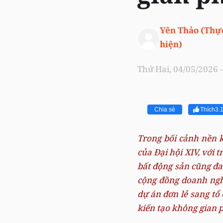
Yên Thảo (Thự
hiện)
Thứ Hai, 04/05/2026 -
Chia sẻ
Thích
3.
Trong bối cảnh nền 
của Đại hội XIV, với 
bất động sản cũng đa
cộng đồng doanh ngh
dự án đơn lẻ sang tổ 
kiến tạo không gian ph