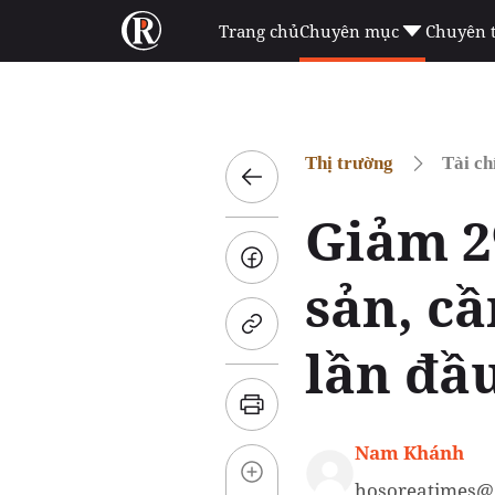
Trang chủ
Chuyên mục
Chuyên 
Thị trường
Tài ch
Giảm 2
sản, c
lần đầ
Nam Khánh
hosoreatimes@