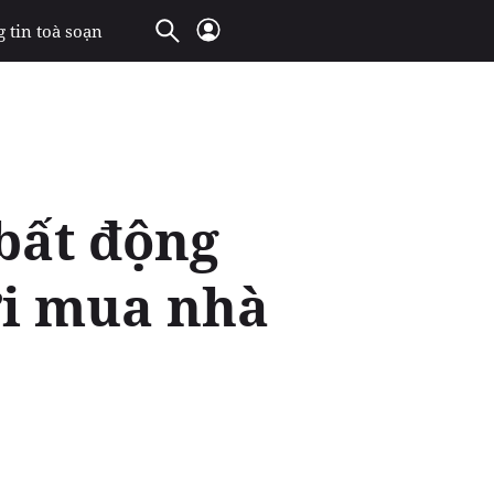
 tin toà soạn
 bất động
ời mua nhà