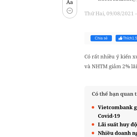
Aa
Thứ Hai, 09/08/2021 -
Chia sẻ
Thích
1.
Có rất nhiều ý kiến 
và NHTM giảm 2% lãi 
Có thể bạn quan 
Vietcombank gi
Covid-19
Lãi suất huy đ
Nhiều doanh ng