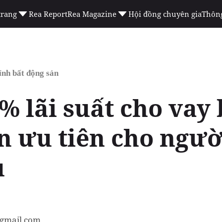
trang
Rea Report
Rea Magazine
Hội đồng chuyên gia
Thông
ính bất động sản
% lãi suất cho vay
ần ưu tiên cho ngư
u
gmail.com