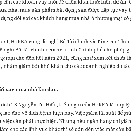
ếp cận các khoản vay mới để triển khai thực hiện dự án
ua nhà, mua sản phẩm bất động sản được tiếp tục vay t
n dụng đối với các khách hàng mua nhà ở thương mại có g
suất, HoREA cũng đề nghị Bộ Tài chính và Tổng cục Thuế 
đề nghị Bộ Tài chính xem xét trình Chính phủ cho phép gi
ng mại cho đến hết năm 2021, cũng như xem xét chưa th
 nhằm giảm bớt khó khăn cho các doanh nghiệp do tác 
ời vay mua nhà lần đầu.
hính TS.Nguyễn Trí Hiếu, kiến nghị của HoREA là hợp lý, 
 lao đao về dịch bệnh hiện nay. Việc giảm lãi suất để 
 việc cần phải thực hiện. Nhưng nếu ngân hàng chỉ giảm 
m cho các lĩnh vực khác thì sẽ dẫn đến việc mất cân bằ