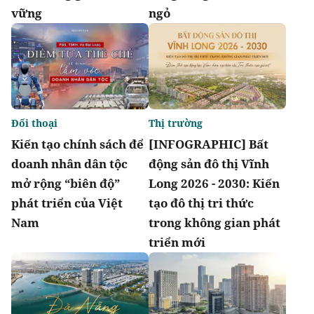
vững
ngỏ
Đối thoại
Thị trường
Kiến tạo chính sách để
[INFOGRAPHIC] Bất
doanh nhân dân tộc
động sản đô thị Vĩnh
mở rộng “biên độ”
Long 2026 - 2030: Kiến
phát triển của Việt
tạo đô thị tri thức
Nam
trong không gian phát
triển mới