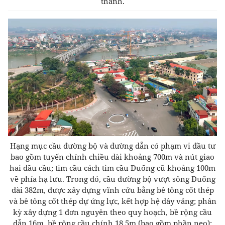
thành.
Hạng mục cầu đường bộ và đường dẫn có phạm vi đầu tư
bao gồm tuyến chính chiều dài khoảng 700m và nút giao
hai đầu cầu; tim cầu cách tim cầu Đuống cũ khoảng 100m
về phía hạ lưu. Trong đó, cầu đường bộ vượt sông Đuống
dài 382m, được xây dựng vĩnh cửu bằng bê tông cốt thép
và bê tông cốt thép dự ứng lực, kết hợp hệ dây văng; phân
kỳ xây dựng 1 đơn nguyên theo quy hoạch, bề rộng cầu
dẫn 16m, bề rộng cầu chính 18,5m (bao gồm phần neo);