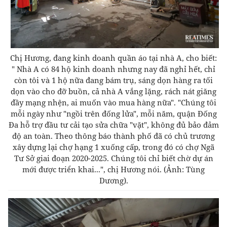
Chị Hương, đang kinh doanh quần áo tại nhà A, cho biết:
" Nhà A có 84 hộ kinh doanh nhưng nay đã nghỉ hết, chỉ
còn tôi và 1 hộ nữa đang bám trụ, sáng dọn hàng ra tối
dọn vào cho đỡ buồn, cả nhà A vắng lặng, rách nát giăng
đầy mạng nhện, ai muốn vào mua hàng nữa".
"Chúng tôi
mỗi ngày như "ngồi trên đống lửa", mỗi năm, quận Đống
Đa hỗ trợ đầu tư cải tạo sửa chữa "vặt", không đủ bảo đảm
độ an toàn. Theo thông báo thành phố đã có chủ trương
xây dựng lại chợ hạng 1 xuống cấp, trong đó có chợ Ngã
Tư Sở giai đoạn 2020-2025. Chúng tôi chỉ biết chờ dự án
mới được triển khai...", chị Hương nói.
(Ảnh: Tùng
Dương).