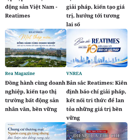
động sản Việt Nam -
giải pháp, kiến tạo giá
Reatimes
trị, hướng tới tương
lai số
Rea Magazine
VNREA
Đồng hành cùng doanh
Bản sắc Reatimes: Kiên
nghiệp, kiến tạo thị
định báo chí giải pháp,
trường bất động sản
kết nối tri thức để lan
nhân văn, bền vững
tỏa những giá trị bền
vững