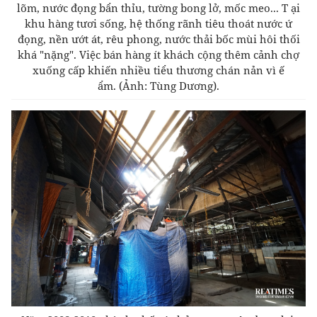
lõm, nước đọng bẩn thỉu, tường bong lở, mốc meo...
T ại
khu hàng tươi sống, hệ thống rãnh tiêu thoát nước ứ
đọng, nền ướt át, rêu phong, nước thải bốc mùi hôi thối
khá "nặng". Việc bán hàng ít khách cộng thêm cảnh chợ
xuống cấp khiến nhiều tiểu thương chán nản vì ế
ẩm.
(Ảnh: Tùng Dương).