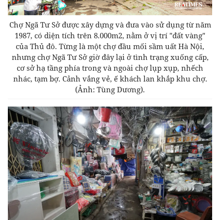
Chợ Ngã Tư Sở được xây dựng và đưa vào sử dụng từ năm
1987, có diện tích trên 8.000m2, nằm ở vị trí "đất vàng"
của Thủ đô. Từng là một chợ đầu mối sầm uất Hà Nội,
nhưng chợ Ngã Tư Sở giờ đây lại ở tình trạng xuống cấp,
cơ sở hạ tầng phía trong và ngoài chợ lụp xụp, nhếch
nhác, tạm bợ. Cảnh vắng vẻ, ế khách lan khắp khu chợ.
(Ảnh: Tùng Dương).