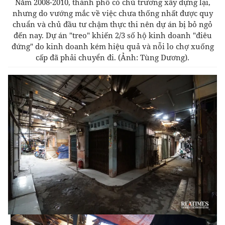
Năm 2008-2010, thành phố có chủ trương xây dựng lại,
nhưng do vướng mắc về việc chưa thống nhất được quy
chuẩn và chủ đầu tư chậm thực thi nên dự án bị bỏ ngỏ
đến nay. Dự án "treo" khiến 2/3 số hộ kinh doanh "điêu
đứng" do kinh doanh kém hiệu quả và nỗi lo chợ xuống
cấp đã phải chuyển đi.
(Ảnh: Tùng Dương).