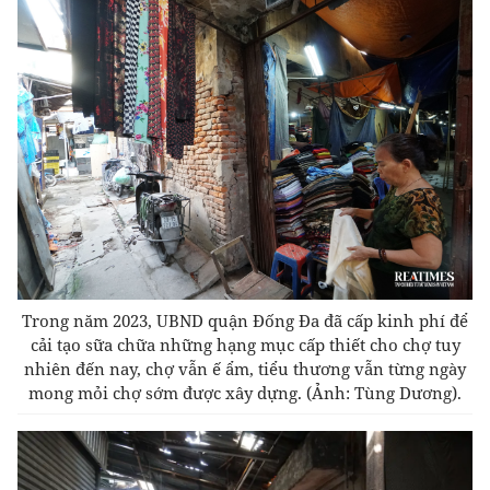
Trong năm 2023, UBND quận Đống Đa đã cấp kinh phí để
cải tạo sữa chữa những hạng mục cấp thiết cho chợ tuy
nhiên đến nay, chợ vẫn ế ẩm, tiểu thương vẫn từng ngày
mong mỏi chợ sớm được xây dựng.
(Ảnh: Tùng Dương).