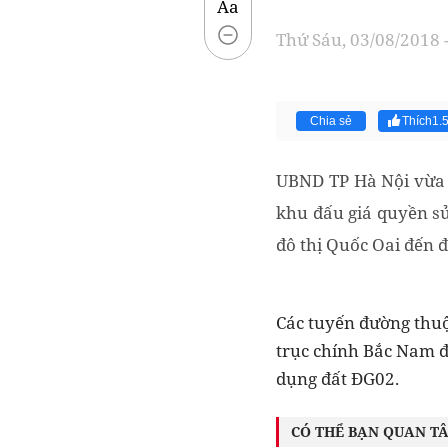
Aa
Thứ Sáu, 03/08/2018 
Chia sẻ
Thích
1.
UBND TP Hà Nội vừa 
khu đấu giá quyền sử
đô thị Quốc Oai đến 
Các tuyến đường thuộ
trục chính Bắc Nam đ
dụng đất ĐG02.
CÓ THỂ BẠN QUAN T