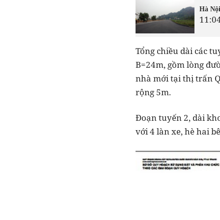
Hà Nội
11:0
Tổng chiều dài các t
B=24m, gồm lòng đườn
nhà mới tại thị trấn
rộng 5m.
Đoạn tuyến 2, dài k
với 4 làn xe, hè hai 