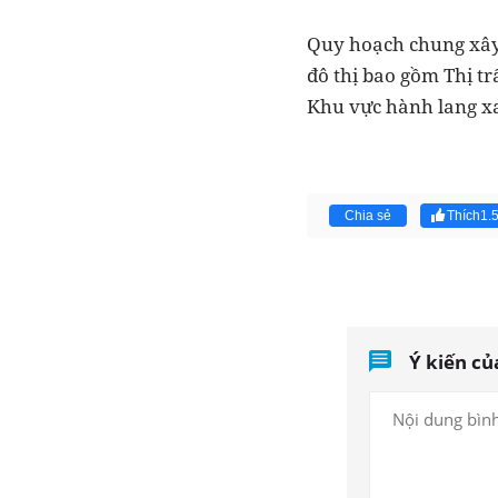
Quy hoạch chung xây
đô thị bao gồm Thị t
Khu vực hành lang x
Chia sẻ
Thích
1.
Ý kiến củ