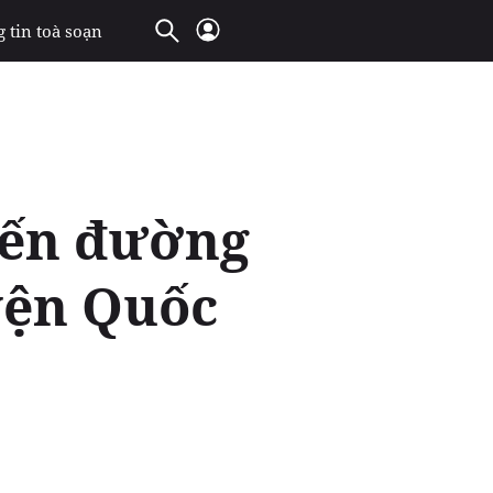
 tin toà soạn
uyến đường
yện Quốc