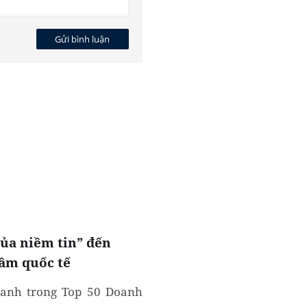
Gửi bình luận
của niềm tin” đến
ầm quốc tế
danh trong Top 50 Doanh