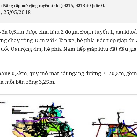
: Nâng cấp mở rộng tuyến tỉnh lộ 421A, 421B ở Quốc Oai
4, 25/05/2018
uyến 0,5km được chia làm 2 đoạn. Đoạn tuyến 1, dài kho
g chạy rộng 15m với 4 làn xe, hè phía Bắc tiếp giáp dự
 Quốc Oai rộng 4m, hè phía Nam tiếp giáp khu đất đấu gi
hoảng 0,2km, quy mô mặt cắt ngang đường B=20,5m, gồm
bên mỗi bên rộng 3,25m.