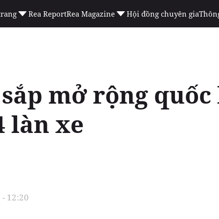
trang
Rea Report
Rea Magazine
Hội đồng chuyên gia
Thông
 sắp mở rộng quốc 
 làn xe
- 12:20