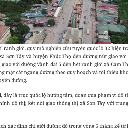
rí, ranh giới, quy mô nghiên cứu tuyến quốc lộ 32 hiện t
ị xã Sơn Tây và huyện Phúc Thọ đến đường nút giao với
t giao với đường Vành đai 5 đến hết ranh giới xã Cam 
ng mặt cắt ngang đường theo quy hoạch và tối thiểu kh
tuyến đường.
 đây là trục quốc lộ hướng tâm, đoạn qua phạm vi đô th
hính đô thị; kết nối giao thông thị xã Sơn Tây với trun
ch xác định chỉ giới đường đỏ trong vòng 6 tháng kể từ 