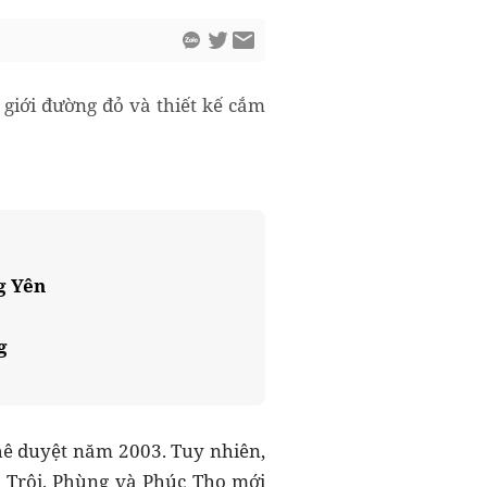
giới đường đỏ và thiết kế cắm
g Yên
g
hê duyệt năm 2003. Tuy nhiên,
 Trôi, Phùng và Phúc Thọ mới