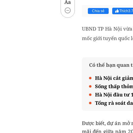
Aa
Chia sẻ
Thích
3.
UBND TP Hà Nội vừa 
mốc giới tuyến quốc lộ
Có thể bạn quan 
Hà Nội cắt giả
Sống thấp thỏm
Hà Nội đầu tư 
Tổng rà soát d
Được biết, dự án mở 
mãi đến giữa năm 20