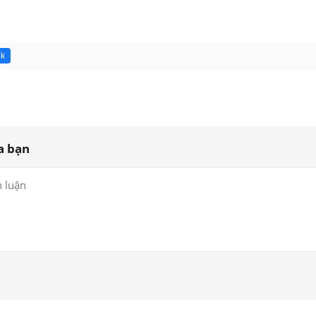
7k
a bạn