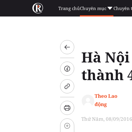
Trang chủ
Chuyên mục
Chuyên 
Hà Nội
thành 4
Theo Lao
động
Thứ Năm, 08/09/2016 