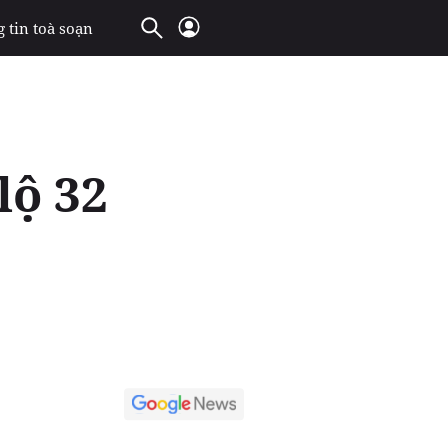
 tin toà soạn
lộ 32