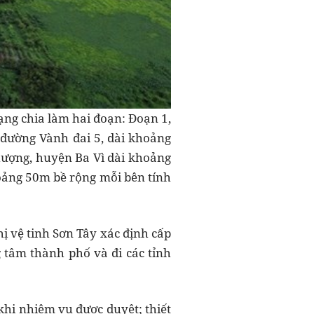
rạng chia làm hai đoạn: Đoạn 1,
 đường Vành đai 5, dài khoảng
Thượng, huyện Ba Vì dài khoảng
oảng 50m bề rộng mỗi bên tính
ị vệ tinh Sơn Tây xác định cấp
g tâm thành phố và đi các tỉnh
khi nhiệm vụ được duyệt; thiết