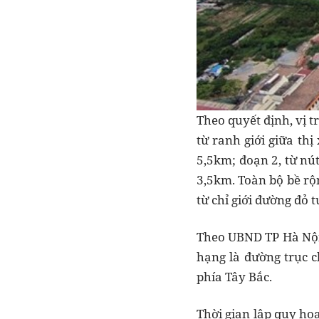
Theo quyết định, vị t
từ ranh giới giữa th
5,5km; đoạn 2, từ nú
3,5km. Toàn bộ bề rộ
từ chỉ giới đường đỏ 
Theo UBND TP Hà Nội,
hạng là đường trục c
phía Tây Bắc.
Thời gian lập quy hoạ