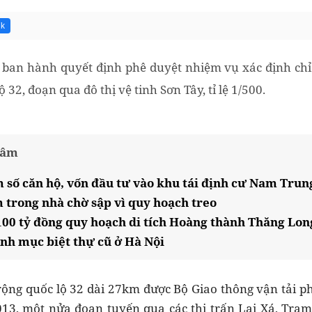
7k
ban hành quyết định phê duyệt nhiệm vụ xác định chỉ 
 32, đoạn qua đô thị vệ tinh Sơn Tây, tỉ lệ 1/500.
tâm
m số căn hộ, vốn đầu tư vào khu tái định cư Nam Trun
 trong nhà chờ sập vì quy hoạch treo
100 tỷ đồng quy hoạch di tích Hoàng thành Thăng Lon
anh mục biệt thự cũ ở Hà Nội
rộng quốc lộ 32 dài 27km được Bộ Giao thông vận tải p
13, một nửa đoạn tuyến qua các thị trấn Lai Xá, Trạm