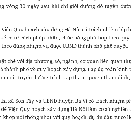
ng vòng 30 ngày sau khi chỉ giới đường đỏ tuyến đ
Viện Quy hoạch xây dựng Hà Nội có trách nhiệm lập hồ 
t kế có tư cách pháp nhân, chức năng phù hợp theo quy 
g theo đúng nhiệm vụ được UBND thành phố phê duyệt.
hặt chẽ với địa phương, sở, ngành, cơ quan liên quan th
 thành phố về quy hoạch xây dựng. Lập dự toán kinh ph
 cắm mốc tuyến đường trình cấp thẩm quyền thẩm định,
thị xã Sơn Tây và UBND huyện Ba Vì có trách nhiệm phố
an để Viện Quy hoạch xây dựng Hà Nội làm cơ sở nghiên c
khớp nối thống nhất với quy hoạch, dự án đầu tư có l