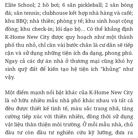
Elite School; 2 hồ bơi; 6 sân pickleball; 2 sân bóng
đá; sân tennis; clubhouse kết hợp nhà hàng và café;
khu BBQ; nhà thiền; phòng y tế; khu sinh hoạt cộng
đồng; khu check-in; lối dạo bộ… Có thể khẳng định
K-Home New City được quy hoạch như một thành
phố thu nhỏ, chỉ cần vài bước chân là cư dân sẽ tiếp
cận và sử dụng những tiện ích đa dạng, phong phú.
Ngay cả các dự án nhà ở thương mại cũng khó hy
sinh quỹ đất để kiến tạo hệ tiện ích "khủng" như
vậy.
Một điểm mạnh nổi bật khác của K-Home New City
là sở hữu nhiều mẫu nhà phố khác nhau và tất cả
đều được thiết kế tinh tế, màu sắc trang nhã, tăng
cường tiếp xúc với thiên nhiên, đồng thời sử dụng
vật liệu thân thiện môi trường. Ở mỗi mẫu nhà, chủ
đầu tư còn đầu tư nghiên cứu kỹ lưỡng, đưa ra