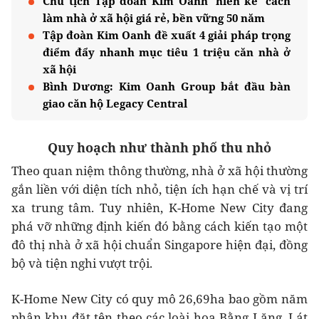
Chủ tịch Tập đoàn Kim Oanh 'hiến kế' cách
làm nhà ở xã hội giá rẻ, bền vững 50 năm
Tập đoàn Kim Oanh đề xuất 4 giải pháp trọng
điểm đẩy nhanh mục tiêu 1 triệu căn nhà ở
xã hội
Bình Dương: Kim Oanh Group bắt đầu bàn
giao căn hộ Legacy Central
Quy hoạch như thành phố thu nhỏ
Theo quan niệm thông thường, nhà ở xã hội thường
gắn liền với diện tích nhỏ, tiện ích hạn chế và vị trí
xa trung tâm. Tuy nhiên, K-Home New City đang
phá vỡ những định kiến đó bằng cách kiến tạo một
đô thị nhà ở xã hội chuẩn Singapore hiện đại, đồng
bộ và tiện nghi vượt trội.
K-Home New City có quy mô 26,69ha bao gồm năm
phân khu đặt tên theo các loài hoa Bằng Lăng, Lát