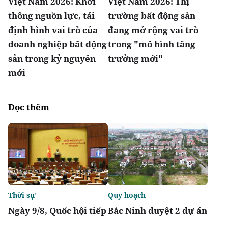
Việt Nam 2026: Khơi
Việt Nam 2026: Thị
thông nguồn lực, tái
trường bất động sản
định hình vai trò của
đang mở rộng vai trò
doanh nghiệp bất động
trong "mô hình tăng
sản trong kỷ nguyên
trưởng mới"
mới
Đọc thêm
Thời sự
Quy hoạch
Ngày 9/8, Quốc hội tiếp
Bắc Ninh duyệt 2 dự án
tục thảo luận về hai dự
nhà ở xã hội tổng vốn